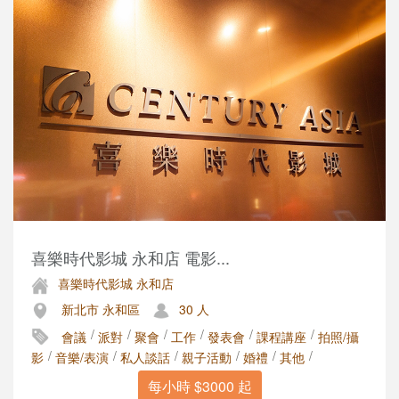
喜樂時代影城 永和店 電影...
喜樂時代影城 永和店
新北市 永和區
30 人
/
/
/
/
/
/
會議
派對
聚會
工作
發表會
課程講座
拍照/攝
/
/
/
/
/
/
影
音樂/表演
私人談話
親子活動
婚禮
其他
每小時 $3000 起