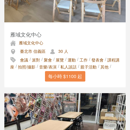
雁域文化中心
雁域文化中心
臺北市 信義區
30 人
/
/
/
/
/
/
/
會議
派對
聚會
展覽
運動
工作
發表會
課程講
/
/
/
/
/
/
座
拍照/攝影
音樂/表演
私人談話
親子活動
其他
每小時 $1100 起