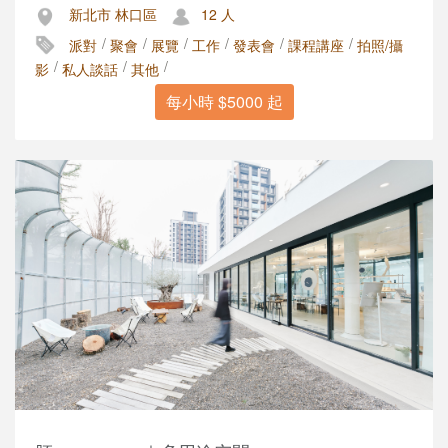
新北市 林口區
12 人
/
/
/
/
/
/
派對
聚會
展覽
工作
發表會
課程講座
拍照/攝
/
/
/
影
私人談話
其他
每小時 $5000 起