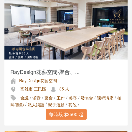
RayDesign花藝空間-聚會、...
Ray.Design花藝空間
高雄市 三民區
35 人
/
/
/
/
/
/
/
會議
派對
聚會
工作
美容
發表會
課程講座
拍
/
/
/
/
照/攝影
私人談話
親子活動
其他
每時段 $2500 起