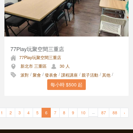
77Play玩聚空間三重店
77Play玩聚空間三重店
新北市 三重區
30 人
/
/
/
/
/
/
派對
聚會
發表會
課程講座
親子活動
其他
每小時 $500 起
1
2
3
4
5
6
7
8
9
10
87
88
›
...