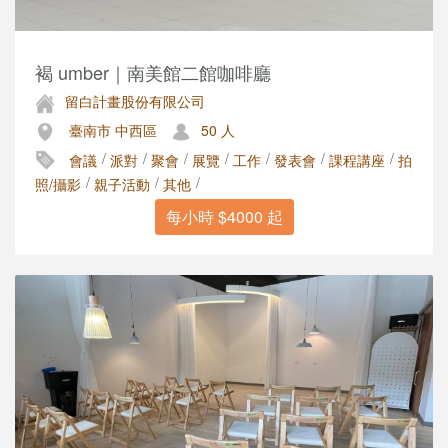
褐 umber｜南美館二館咖啡廳
留白計畫股份有限公司
臺南市 中西區
50 人
/
/
/
/
/
/
/
會議
派對
聚會
展覽
工作
發表會
課程講座
拍
/
/
/
照/攝影
親子活動
其他
每小時 $4000 起