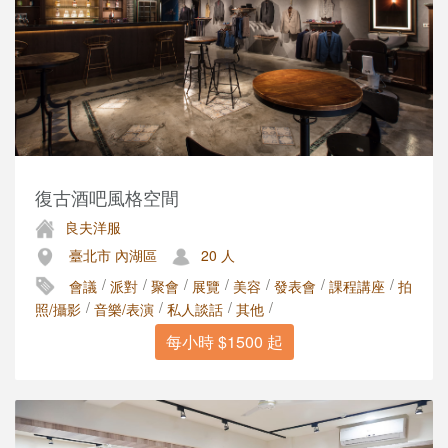
復古酒吧風格空間
良夫洋服
臺北市 內湖區
20 人
/
/
/
/
/
/
/
會議
派對
聚會
展覽
美容
發表會
課程講座
拍
/
/
/
/
照/攝影
音樂/表演
私人談話
其他
每小時 $1500 起