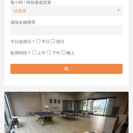
每小時 / 時段最低預算
場地名稱搜尋
平日或假日？
平日
假日
租用時段？
上午
下午
晚上