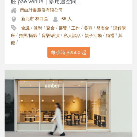
胚 pae venue｜多用途空間...
留白計畫股份有限公司
新北市 林口區
65 人
/
/
/
/
/
/
/
會議
派對
聚會
展覽
工作
美容
發表會
課程講
/
/
/
/
/
/
座
拍照/攝影
音樂/表演
私人談話
親子活動
婚禮
其
/
他
每小時 $2500 起