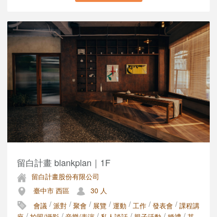
留白計畫 blankplan｜1F
留白計畫股份有限公司
臺中市 西區
30 人
/
/
/
/
/
/
/
會議
派對
聚會
展覽
運動
工作
發表會
課程講
/
/
/
/
/
/
座
拍照/攝影
音樂/表演
私人談話
親子活動
婚禮
其