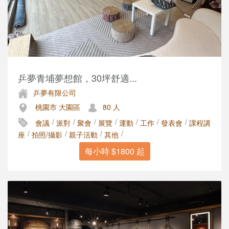
乒夢青埔夢想館，30坪舒適...
乒夢有限公司
桃園市 大園區
80 人
/
/
/
/
/
/
/
會議
派對
聚會
展覽
運動
工作
發表會
課程講
/
/
/
/
座
拍照/攝影
親子活動
其他
每小時 $1800 起