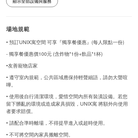
顯示全部設備與服務
場地規範
• 預訂UNIX寓空間 可享『獨享餐優惠』(每人限點一份)
- 獨享餐優惠價100元 (含炸物*1份+飲品*1杯)
•友善寵物店家
• 遵守室內規範，公共區域應保持輕聲細語，請勿大聲喧
嘩。
• 使用後自行清潔環境，愛惜空間內所有裝潢設備。若您
留下髒亂的環境或造成家具損毀，UNIX寓 將額外向使用
者要求賠償。
• 請配合準時離場，不得提早進入或超時使用。
• 不可將空間內家具搬離空間。