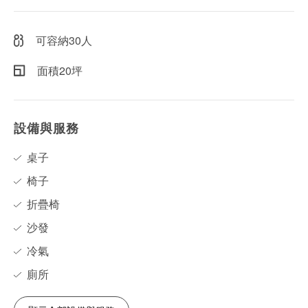
可容納30人
面積20坪
設備與服務
桌子
椅子
折疊椅
沙發
冷氣
廁所