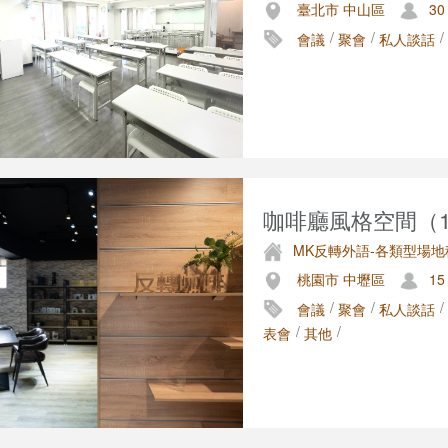
臺北市 中山區
30
/
/
/
會議
聚會
私人談話
咖啡廳風格空間（15
MK反轉外語-各類型場地
桃園市 中壢區
15
/
/
/
會議
聚會
私人談話
/
/
表會
其他