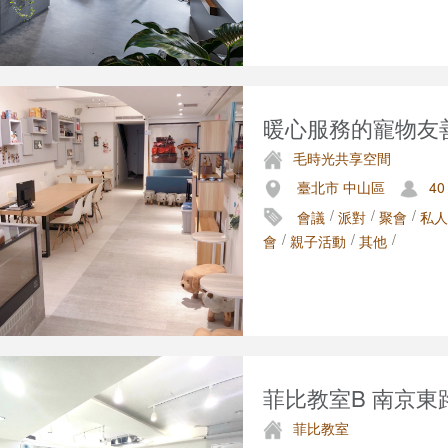
暖心服務的寵物友
毛時光共享空間
臺北市 中山區
40
/
/
/
會議
派對
聚會
私人
/
/
/
會
親子活動
其他
菲比教室B 南京東
菲比教室