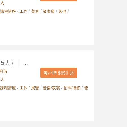
 人
/
/
/
/
/
課程講座
工作
美容
發表會
其他
人）｜...
租借
每小時 $850 起
 人
/
/
/
/
/
課程講座
工作
展覽
音樂/表演
拍照/攝影
發