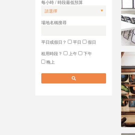
每小時 / 時段最低預算
場地名稱搜尋
平日或假日？
平日
假日
租用時段？
上午
下午
晚上