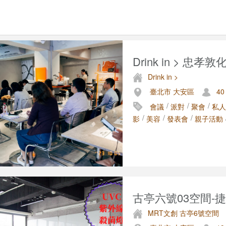
Drink in > 忠孝敦化
Drink in >
臺北市 大安區
40
/
/
/
會議
派對
聚會
私人
/
/
/
影
美容
發表會
親子活動
古亭六號03空間-捷運
MRT文創 古亭6號空間