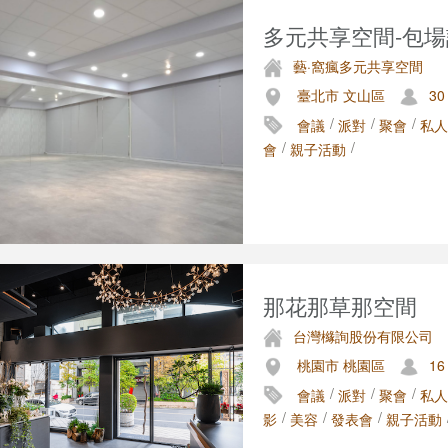
多元共享空間-包
藝·窩瘋多元共享空間
臺北市 文山區
30
/
/
/
會議
派對
聚會
私人
/
/
會
親子活動
那花那草那空間
台灣櫞詢股份有限公司
桃園市 桃園區
16
/
/
/
會議
派對
聚會
私人
/
/
/
影
美容
發表會
親子活動