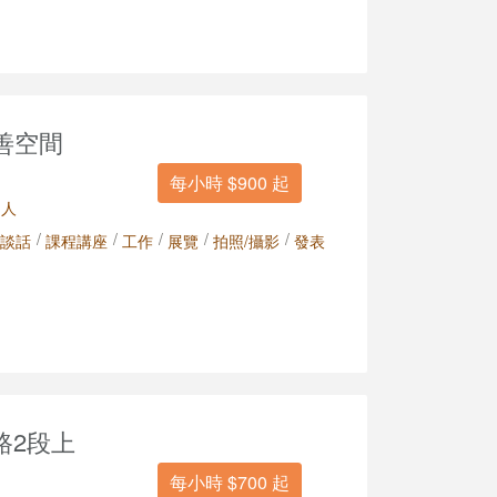
善空間
每小時 $900 起
 人
/
/
/
/
/
談話
課程講座
工作
展覽
拍照/攝影
發表
路2段上
每小時 $700 起