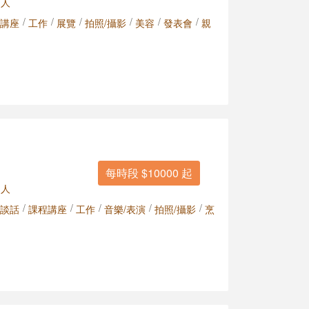
 人
/
/
/
/
/
/
講座
工作
展覽
拍照/攝影
美容
發表會
親
每時段 $10000 起
 人
/
/
/
/
/
談話
課程講座
工作
音樂/表演
拍照/攝影
烹