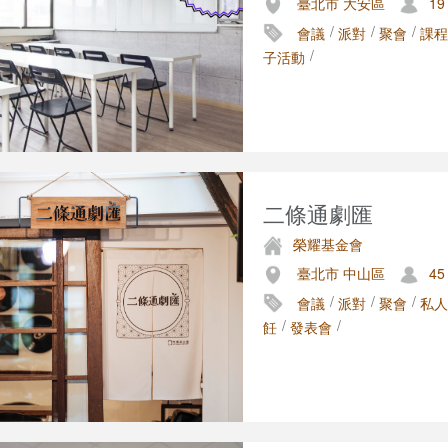
臺北市 大安區
19
/
/
/
會議
派對
聚會
課程
/
子活動
二條通劇匯
榮耀基金會
臺北市 中山區
45
/
/
/
會議
派對
聚會
私人
/
/
飪
發表會