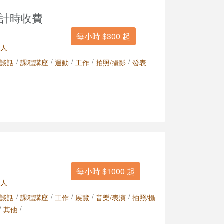
場計時收費
每小時 $300 起
 人
/
/
/
/
/
談話
課程講座
運動
工作
拍照/攝影
發表
每小時 $1000 起
 人
/
/
/
/
/
談話
課程講座
工作
展覽
音樂/表演
拍照/攝
/
/
其他