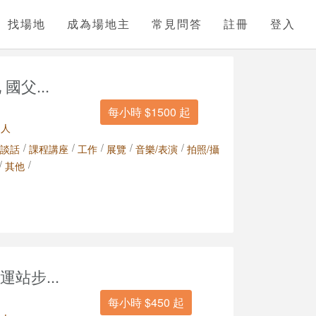
找場地
成為場地主
常見問答
註冊
登入
 國父...
每小時 $1500 起
 人
/
/
/
/
/
談話
課程講座
工作
展覽
音樂/表演
拍照/攝
/
/
其他
站步...
每小時 $450 起