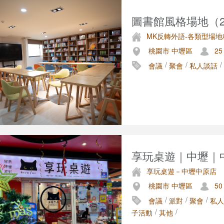
圖書館風格場地（20
MK反轉外語-各類型場地
桃園市 中壢區
25
/
/
/
會議
聚會
私人談話
享玩桌遊｜中壢｜
享玩桌遊－中壢中原店
桃園市 中壢區
50
/
/
/
會議
派對
聚會
私人
/
/
子活動
其他