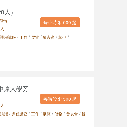
人）｜...
租借
每小時 $1000 起
 人
/
/
/
/
/
課程講座
工作
展覽
發表會
其他
中原大學旁
每時段 $1500 起
 人
/
/
/
/
/
/
談話
課程講座
工作
展覽
儲物
發表會
親