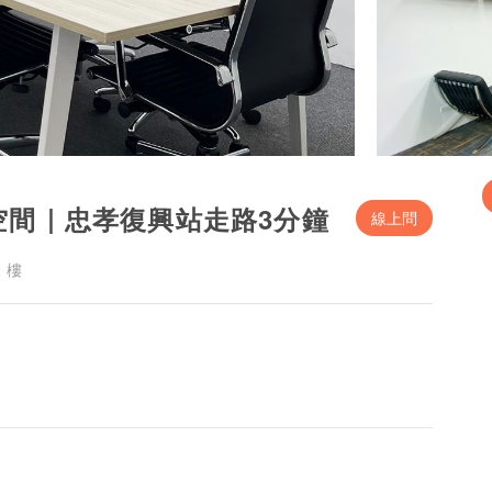
享空間｜忠孝復興站走路3分鐘
線上問
 樓