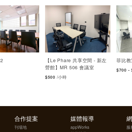
2
【Le Phare 共享空間 - 新左
菲比教
營館】MR 506 會議室
$700 -
$500
/小時
合作提案
媒體報導
刊場地
appWorks
服