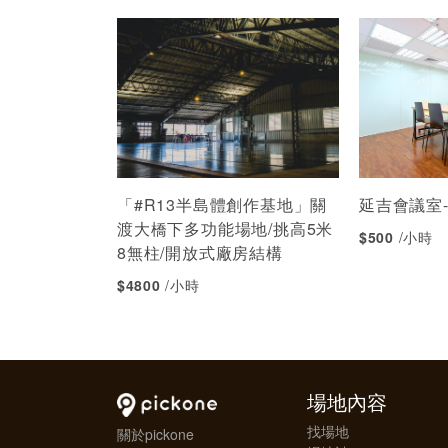
「#R13半島體創作基地」關
延吉會議室-
渡大橋下多功能場地/挑高5米
$500
/小時
8無柱/開放式廠房結構
$4800
/小時
場地內容
找場地
關於pickone