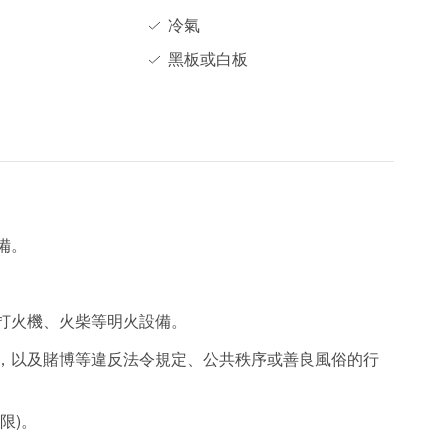
冷氣
黑板或白板
備。
、打火機、火柴等明火設備。
品，以及賭博等違反法令規定、公共秩序或善良風俗的行
限)。