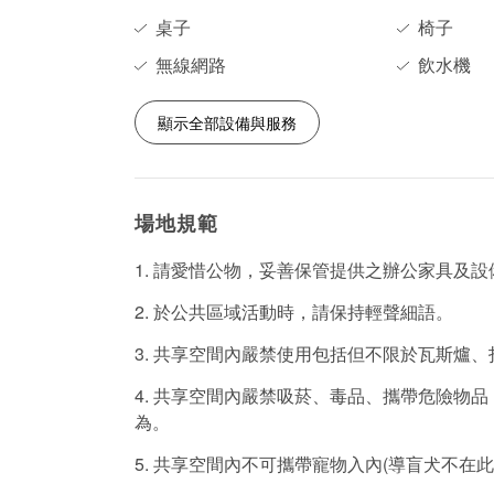
桌子
椅子
無線網路
飲水機
顯示全部設備與服務
場地規範
1. 請愛惜公物，妥善保管提供之辦公家具及設
2. 於公共區域活動時，請保持輕聲細語。
3. 共享空間內嚴禁使用包括但不限於瓦斯爐
4. 共享空間內嚴禁吸菸、毒品、攜帶危險物
為。
5. 共享空間內不可攜帶寵物入內(導盲犬不在此