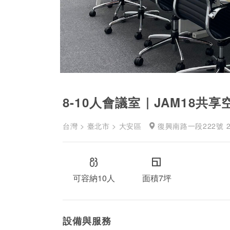
8-10人會議室｜JAM18共
台灣 > 臺北市 > 大安區
復興南路一段222號 2
可容納10人
面積7坪
設備與服務