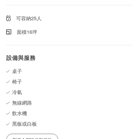
可容納25人
面積16坪
設備與服務
桌子
椅子
冷氣
無線網路
飲水機
黑板或白板