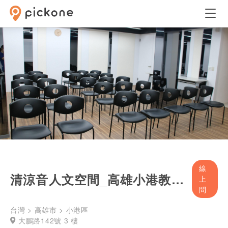
線
清涼音人文空間_高雄小港教室&3F交誼廳-包場計時收費
上
問
台灣 > 高雄市 > 小港區
大鵬路142號 3 樓