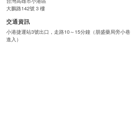
台灣高雄市小港區
大鵬路142號 3 樓
交通資訊
小港捷運站3號出口，走路10～15分鐘（朋盛藥局旁小巷
進入）