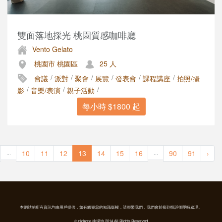
雙面落地採光 桃園質感咖啡廳
Vento Gelato
桃園市 桃園區
25 人
/
/
/
/
/
/
會議
派對
聚會
展覽
發表會
課程講座
拍照/攝
/
/
/
影
音樂/表演
親子活動
每小時 $1800 起
10
11
12
13
14
15
16
90
91
›
...
...
本網站的所有資訊均由用戶提供，如有觸犯您的知識版權，請聯繫我們，我們會於接到投訴後即時處理。
© pickone 挑場地 2014 All Rights Reserved