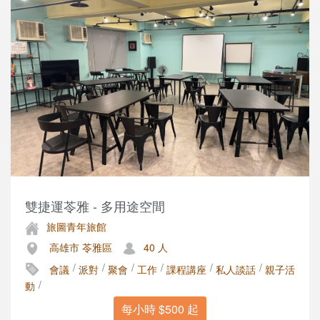
雙捷運苓雅 - 多用途空間
旅圖青年旅館
高雄市 苓雅區
40 人
/
/
/
/
/
/
會議
派對
聚會
工作
課程講座
私人談話
親子活
/
動
每小時 $500 起