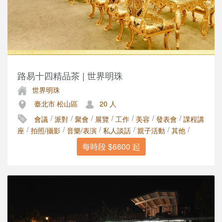
路易十四精品茶 | 世界明珠
世界明珠
臺北市 松山區
20 人
/
/
/
/
/
/
/
會議
派對
聚會
展覽
工作
美容
發表會
課程講
/
/
/
/
/
/
座
拍照/攝影
音樂/表演
私人談話
親子活動
其他
每時段 $6600 起