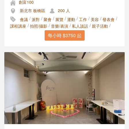
創富100
新北市 板橋區
200 人
/
/
/
/
/
/
/
/
會議
派對
聚會
展覽
運動
工作
美容
發表會
/
/
/
/
/
課程講座
拍照/攝影
音樂/表演
私人談話
親子活動
每小時 $3750 起