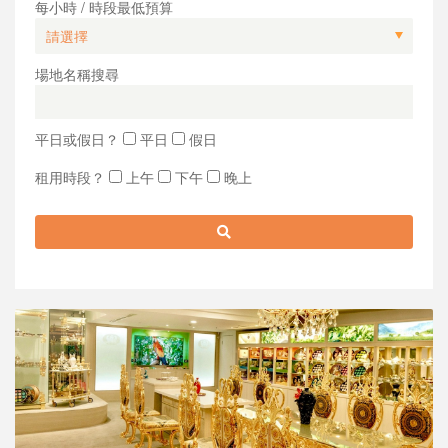
每小時 / 時段最低預算
場地名稱搜尋
平日或假日？
平日
假日
租用時段？
上午
下午
晚上