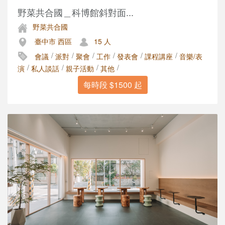
野菜共合國＿科博館斜對面...
野菜共合國
臺中市 西區
15 人
/
/
/
/
/
/
會議
派對
聚會
工作
發表會
課程講座
音樂/表
/
/
/
/
演
私人談話
親子活動
其他
每時段 $1500 起