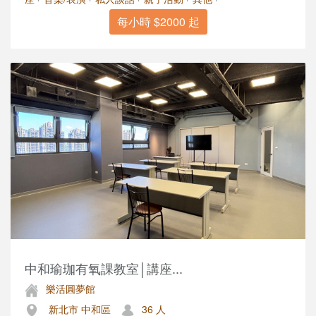
每小時 $2000 起
中和瑜珈有氧課教室│講座...
樂活圓夢館
新北市 中和區
36 人