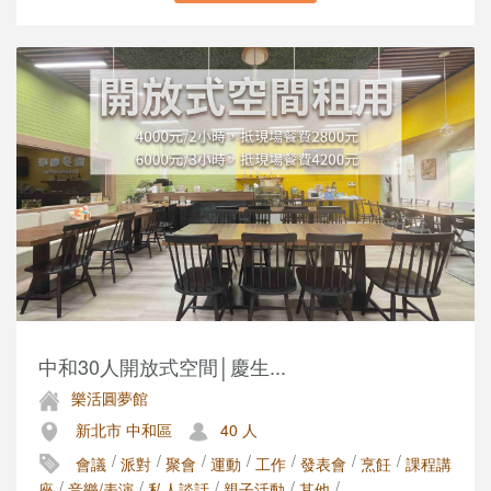
中和30人開放式空間│慶生...
樂活圓夢館
新北市 中和區
40 人
/
/
/
/
/
/
/
會議
派對
聚會
運動
工作
發表會
烹飪
課程講
/
/
/
/
/
座
音樂/表演
私人談話
親子活動
其他