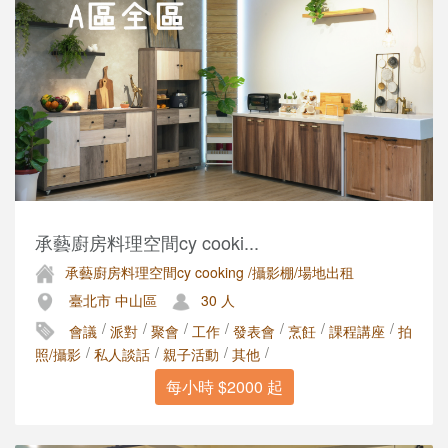
承藝廚房料理空間cy cooki...
承藝廚房料理空間cy cooking /攝影棚/場地出租
臺北市 中山區
30 人
/
/
/
/
/
/
/
會議
派對
聚會
工作
發表會
烹飪
課程講座
拍
/
/
/
/
照/攝影
私人談話
親子活動
其他
每小時 $2000 起