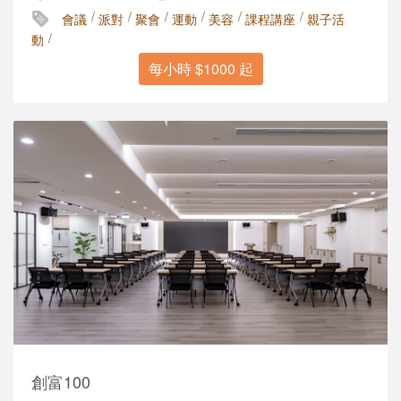
/
/
/
/
/
/
會議
派對
聚會
運動
美容
課程講座
親子活
/
動
每小時 $1000 起
創富100