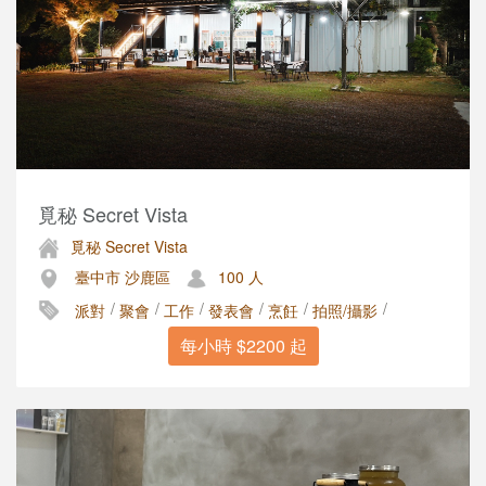
覓秘 Secret Vista
覓秘 Secret Vista
臺中市 沙鹿區
100 人
/
/
/
/
/
/
派對
聚會
工作
發表會
烹飪
拍照/攝影
每小時 $2200 起