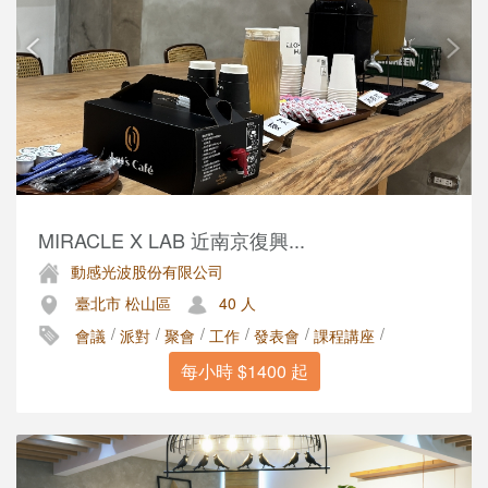
MIRACLE X LAB 近南京復興...
動感光波股份有限公司
臺北市 松山區
40 人
/
/
/
/
/
/
會議
派對
聚會
工作
發表會
課程講座
每小時 $1400 起