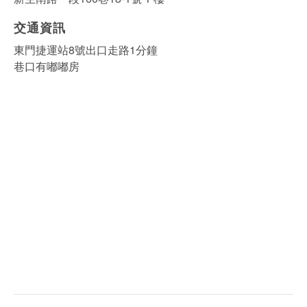
交通資訊
東門捷運站8號出口走路1分鐘
巷口有嘟嘟房