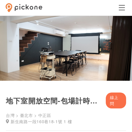
線上
地下室開放空間-包場計時收費
問
台灣 > 臺北市 > 中正區
新生南路一段160巷18-1號 1 樓