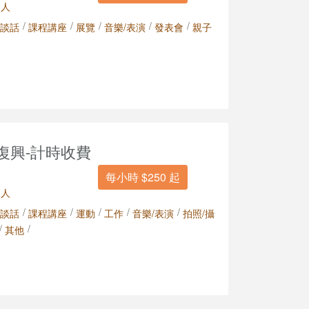
 人
/
/
/
/
/
談話
課程講座
展覽
音樂/表演
發表會
親子
壢復興-計時收費
每小時 $250 起
 人
/
/
/
/
/
談話
課程講座
運動
工作
音樂/表演
拍照/攝
/
/
其他