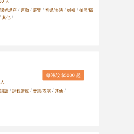
00 人
/
/
/
/
/
課程講座
運動
展覽
音樂/表演
婚禮
拍照/攝
/
/
其他
每時段 $5000 起
 人
/
/
/
/
談話
課程講座
音樂/表演
其他