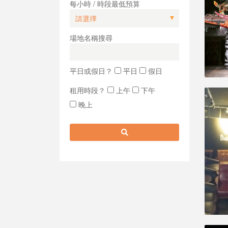
每小時 / 時段最低預算
場地名稱搜尋
平日或假日？
平日
假日
租用時段？
上午
下午
晚上