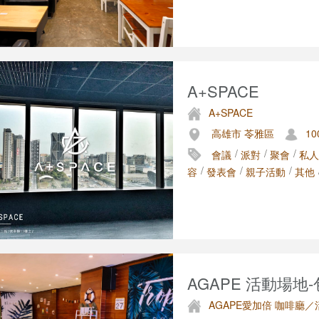
A+SPACE
A+SPACE
高雄市 苓雅區
10
/
/
/
會議
派對
聚會
私人
/
/
/
容
發表會
親子活動
其他
AGAPE 活動場地
AGAPE愛加倍 咖啡廳