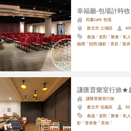
幸福廳-包場計時收
四婁cafeˊ包場
新北市 土城區
40
/
/
/
會議
派對
聚會
私人
/
/
/
婚禮
拍照/攝影
美容
發表
謙匯普樂室行旅★超
謙匯普樂室行旅
臺北市 信義區
50
/
/
/
會議
派對
聚會
私人
/
/
/
影
發表會
其他