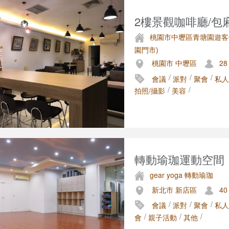
2樓景觀咖啡廳/包廂-
桃園市中壢區青塘園遊客
園門市)
桃園市 中壢區
28
/
/
/
會議
派對
聚會
私人
/
/
拍照/攝影
美容
轉動瑜珈運動空間｜
gear yoga 轉動瑜珈
新北市 新店區
40
/
/
/
會議
派對
聚會
私人
/
/
/
會
親子活動
其他