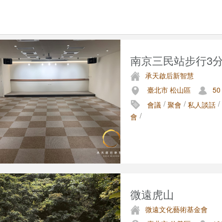
南京三民站步行3分鐘 
承天啟后新智慧
臺北市 松山區
50
/
/
/
會議
聚會
私人談話
/
會
微遠虎山
微遠文化藝術基金會