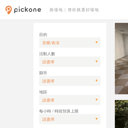
挑場地 | 替你挑選好場地
目的
活動人數
縣市
地區
每小時 / 時段預算上限