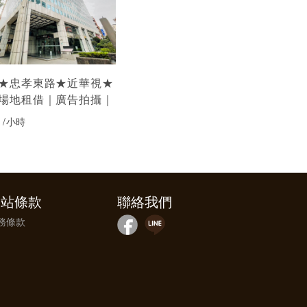
★忠孝東路★近華視★
場地租借｜廣告拍攝｜
0
/小時
網站條款
聯絡我們
務條款