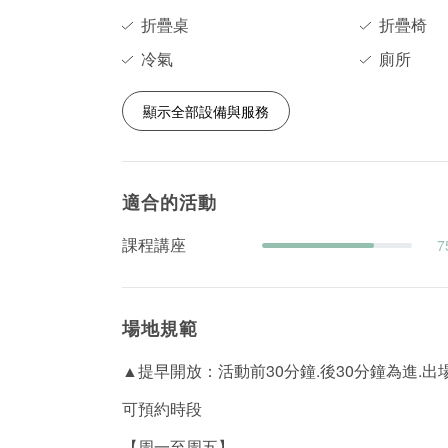
折疊桌
折疊椅
冷氣
廁所
顯示全部設備與服務
適合的活動
課程講座
7
場地規範
▲提早開放：活動前30分鐘.後30分鐘為進.
可預約時段
【周一至周五】