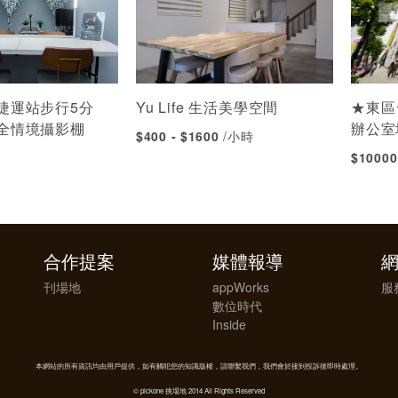
捷運站步行5分
Yu Life 生活美學空間
★東區
全情境攝影棚
辦公室
$400 - $1600
/小時
$1000
合作提案
媒體報導
刊場地
appWorks
服
數位時代
Inside
本網站的所有資訊均由用戶提供，如有觸犯您的知識版權，請聯繫我們，我們會於接到投訴後即時處理。
© pickone 挑場地 2014 All Rights Reserved