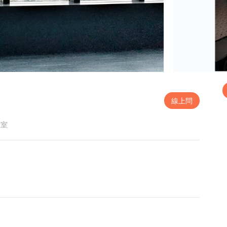
線上問
 室