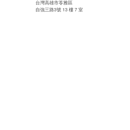
台灣高雄市苓雅區
自強三路3號 13 樓 7 室