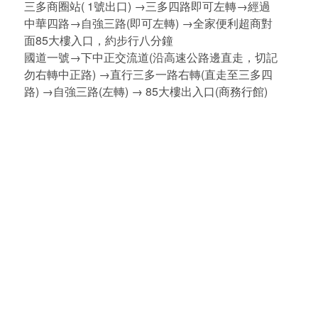
三多商圈站( 1號出口) →三多四路即可左轉→經過
中華四路→自強三路(即可左轉) →全家便利超商對
面85大樓入口，約步行八分鐘
國道一號→下中正交流道(沿高速公路邊直走，切記
勿右轉中正路) →直行三多一路右轉(直走至三多四
路) →自強三路(左轉) → 85大樓出入口(商務行館)