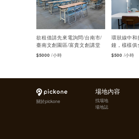
欲租借請先來電詢問/台南市/
環狀線中和
臺南文創園區/富貴文創講堂
鐘，樣樣俱
$5000
/小時
$500
/小時
場地內容
找場地
關於pickone
場地誌