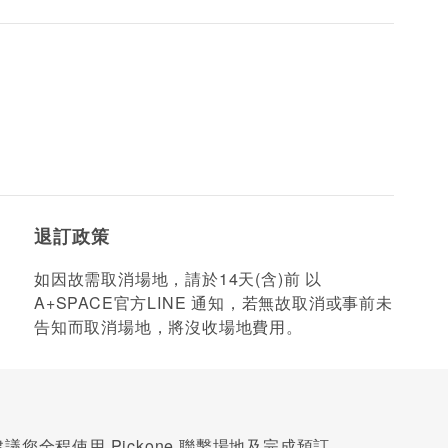
退訂政策
如因故需取消場地，請於14天(含)前 以
A+SPACE官方LINE 通知，若無故取消或事前未
告知而取消場地，將沒收場地費用。
您全程使用 Pickone 聯繫場地及完成預訂。