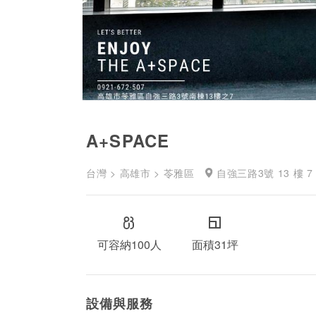
A+SPACE
台灣 > 高雄市 > 苓雅區
自強三路3號 13 樓 7
可容納100人
面積31坪
設備與服務