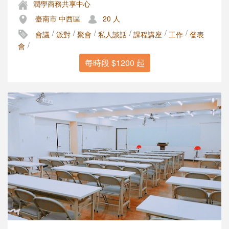
潤學商務共享中心
臺南市 中西區
20 人
/
/
/
/
/
/
會議
派對
聚會
私人談話
課程講座
工作
發表
/
會
每時段 $1200 起