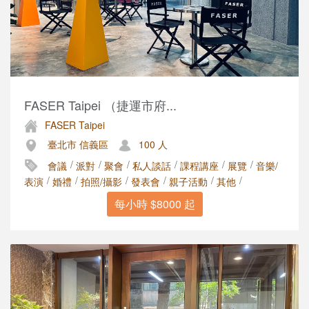
FASER Taipei （捷運市府...
FASER Taipei
臺北市 信義區
100 人
/
/
/
/
/
/
會議
派對
聚會
私人談話
課程講座
展覽
音樂/
/
/
/
/
/
/
表演
婚禮
拍照/攝影
發表會
親子活動
其他
每小時 $8000 起