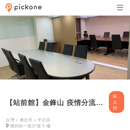
線
【站前館】金鋒山 疫情分流辦公/隨租隨用小時方案
上
問
台灣 > 臺北市 > 中正區
開封街一段37號 5 樓