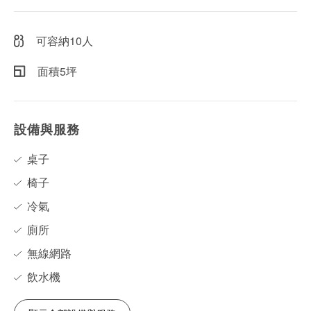
可容納10人
面積5坪
設備與服務
桌子
椅子
冷氣
廁所
無線網路
飲水機