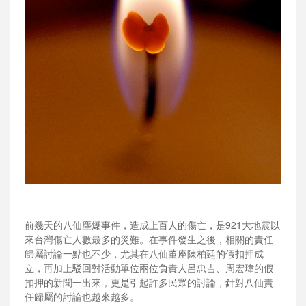
前幾天的八仙塵爆事件，造成上百人的傷亡，是921大地震以
來台灣傷亡人數最多的災難。在事件發生之後，相關的責任
歸屬討論一點也不少，尤其在八仙董座陳柏廷的假扣押成
立，再加上駁回對活動單位兩位負責人呂忠吉、周宏瑋的假
扣押的新聞一出來，更是引起許多民眾的討論，針對八仙責
任歸屬的討論也越來越多。