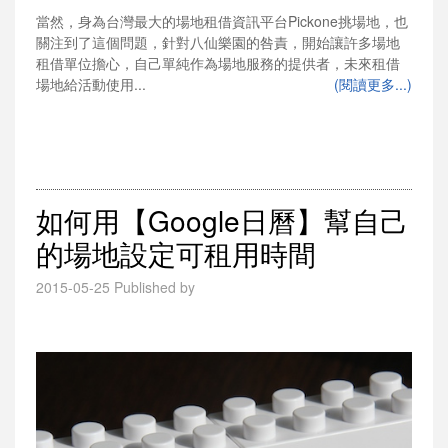
當然，身為台灣最大的場地租借資訊平台Pickone挑場地，也
關注到了這個問題，針對八仙樂園的咎責，開始讓許多場地
租借單位擔心，自己單純作為場地服務的提供者，未來租借
場地給活動使用...
(閱讀更多...)
如何用【Google日曆】幫自己
的場地設定可租用時間
2015-05-25
Published by