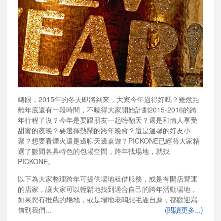
轉眼，2015年的冬天即將到來，大家今年過得好嗎？雖然距
離年底還有一段時間，不曉得大家開始計劃2015-2016的跨
年行程了沒？今年是要跟朋友一起嗨翻天？還是和情人享受
甜蜜的夜晚？要選擇熱鬧的跨年晚會？還是溫馨的好友小
聚？想要看煙火還是邊聊天邊桌遊？PICKONE已經替大家精
選了數間各具特色的包場空間，跨年找場地，就找
PICKONE。
以下為大家整理跨年可提供場地租借服務，或是有開店營運
的店家，讓大家可以輕鬆地找到適合自己的跨年活動場地，
如果您有推薦的場地，或是場地老闆想毛遂自薦，都歡迎寫
信到我們...
(閱讀更多...)