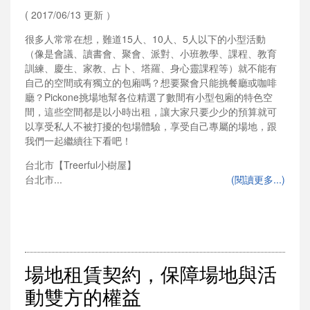
( 2017/06/13 更新 ）
很多人常常在想，難道15人、10人、5人以下的小型活動
（像是會議、讀書會、聚會、派對、小班教學、課程、教育
訓練、慶生、家教、占卜、塔羅、身心靈課程等）就不能有
自己的空間或有獨立的包廂嗎？想要聚會只能挑餐廳或咖啡
廳？Pickone挑場地幫各位精選了數間有小型包廂的特色空
間，這些空間都是以小時出租，讓大家只要少少的預算就可
以享受私人不被打擾的包場體驗，享受自己專屬的場地，跟
我們一起繼續往下看吧！
台北市【Treerful小樹屋】
台北市...
(閱讀更多...)
場地租賃契約，保障場地與活
動雙方的權益