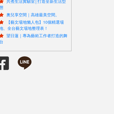
共煮生活實驗室│打造全新生活型
態
奧兒享空間｜高雄最美空間。
【藝文場地懶人包】10個精選場
地、全台藝文場地整理表！
望日蓮｜專為藝術工作者打造的舞
台