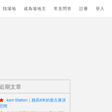
找場地
成為場地主
常見問答
註冊
登入
近期文章
4am Station｜挑高8米的復古展演
空間