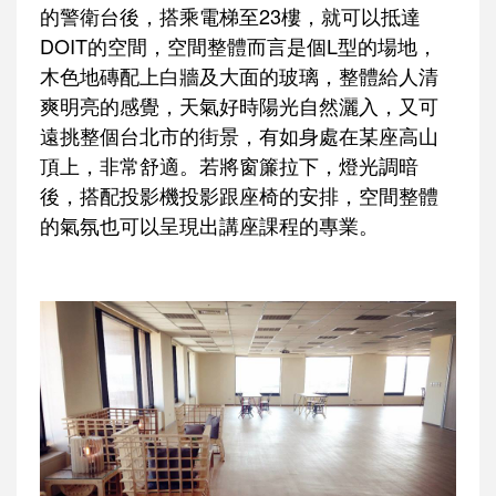
的警衛台後，搭乘電梯至23樓，就可以抵達
DOIT的空間，空間整體而言是個L型的場地，
木色地磚配上白牆及大面的玻璃，整體給人清
爽明亮的感覺，天氣好時陽光自然灑入，又可
遠挑整個台北市的街景，有如身處在某座高山
頂上，非常舒適。若將窗簾拉下，燈光調暗
後，搭配投影機投影跟座椅的安排，空間整體
的氣氛也可以呈現出講座課程的專業。