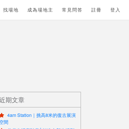
找場地
成為場地主
常見問答
註冊
登入
近期文章
4am Station｜挑高8米的復古展演
空間