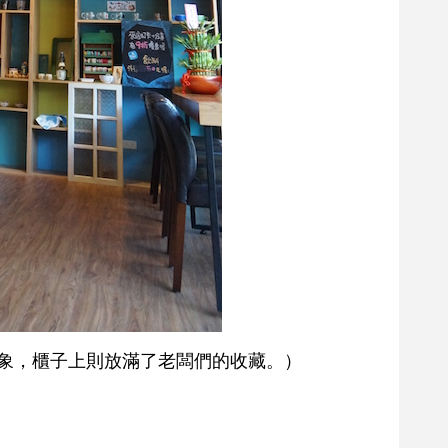
象，櫃子上則放滿了老闆們的收藏。）