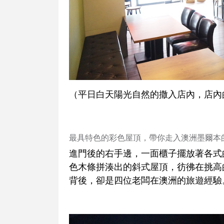
（平日白天陽光自然的撒入店內，店內
最具特色的彩色屋頂，帶你走入澳洲墨爾本
進門後的右手邊，一面櫃子擺放著各式
色木條拼湊出的斜式屋頂，彷彿在挑高
背後，卻是四位老闆在澳洲的旅遊經驗