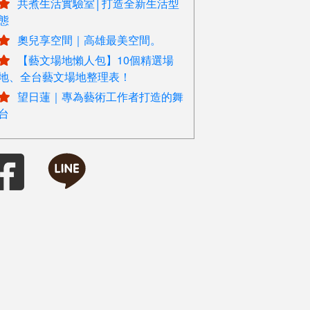
共煮生活實驗室│打造全新生活型
態
奧兒享空間｜高雄最美空間。
【藝文場地懶人包】10個精選場
地、全台藝文場地整理表！
望日蓮｜專為藝術工作者打造的舞
台