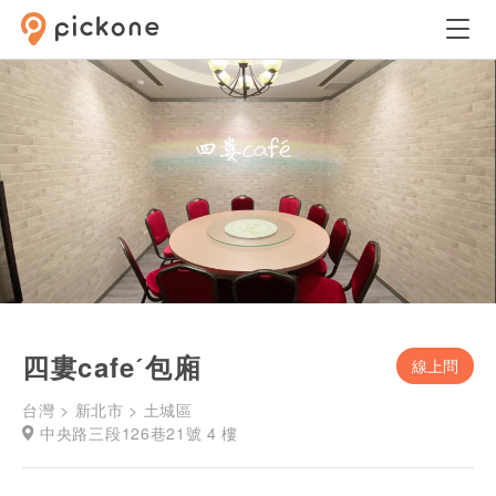
四婁cafeˊ包廂
線上問
台灣 > 新北市 > 土城區
中央路三段126巷21號 4 樓