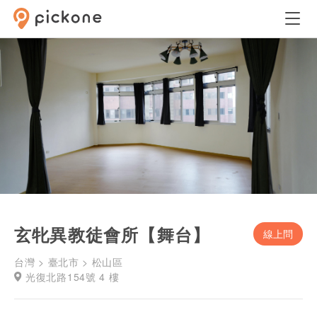
玄牝異教徒會所【舞台】
線上問
台灣 > 臺北市 > 松山區
光復北路154號 4 樓