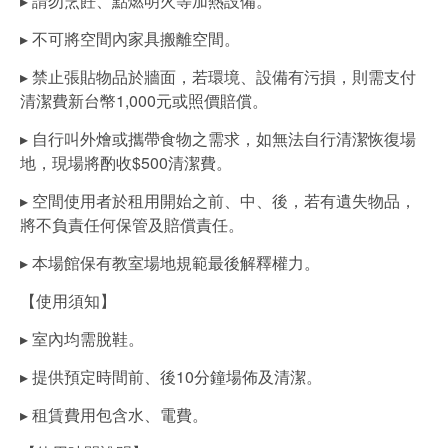
▸ 請勿烹飪、點燃明火等加熱設備。
▸ 不可將空間內家具搬離空間。
▸ 禁止張貼物品於牆面，若環境、設備有污損，則需支付
清潔費新台幣1,000元或照價賠償。
▸ 自行叫外燴或攜帶食物之需求，如無法自行清潔恢復場
地，現場將酌收$500清潔費。
▸ 空間使用者於租用開始之前、中、後，若有遺失物品，
將不負責任何保管及賠償責任。
▸ 本場館保有教室場地規範最後解釋權力。
【使用須知】
▸ 室內均需脫鞋。
▸ 提供預定時間前、後10分鐘場佈及清潔。
▸ 租賃費用包含水、電費。