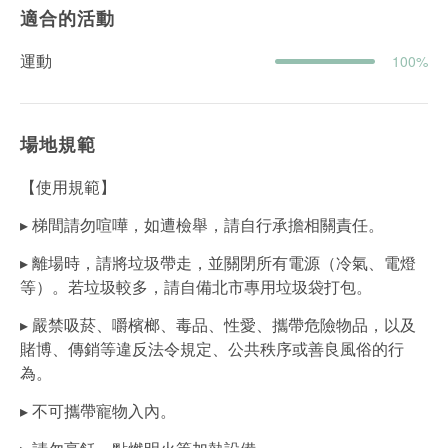
適合的活動
運動
100%
場地規範
【使用規範】
▸ 梯間請勿喧嘩，如遭檢舉，請自行承擔相關責任。
▸ 離場時，請將垃圾帶走，並關閉所有電源（冷氣、電燈
等）。若垃圾較多，請自備北市專用垃圾袋打包。
▸ 嚴禁吸菸、嚼檳榔、毒品、性愛、攜帶危險物品，以及
賭博、傳銷等違反法令規定、公共秩序或善良風俗的行
為。
▸ 不可攜帶寵物入內。