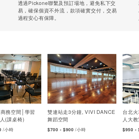
透過Pickone聯繫及預訂場地，避免私下交
易，確保個資不外流，款項確實交付，交易
過程安心有保障。
享商務空間│學習
雙連站走3分鐘, VIVI DANCE
台北火
0人(課桌椅)
舞蹈空間
人大教
00
/小時
$700 - $900
/小時
$950 -