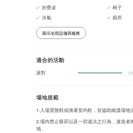
折疊桌
椅子
冷氣
廁所
顯示全部設備與服務
適合的活動
派對
10
場地規範
1.入場需脫鞋或換著室內鞋，並協助維護場地
2.場內禁止吸菸以及一切違法之行為，違規
地。