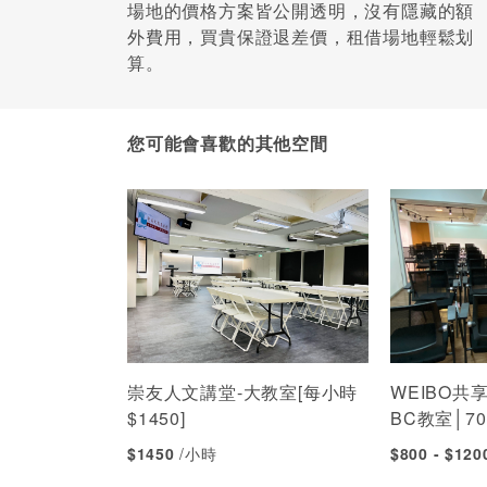
場地的價格方案皆公開透明，沒有隱藏的額
外費用，買貴保證退差價，租借場地輕鬆划
算。
您可能會喜歡的其他空間
崇友人文講堂-大教室[每小時
WEIBO共
$1450]
BC教室│7
$1450
/小時
$800 - $12