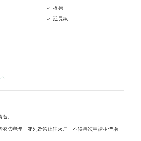
板凳
延長線
0%
清潔。
者將依法辦理，並列為禁止往來戶，不得再次申請租借場