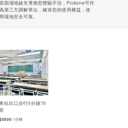
若因場地缺失導致您體驗不佳，Pickone可作
為第三方調解單位，確保您的使用權益，使
用場地安全可靠。
車站出口步行5分鐘70
室
 $5500
/小時