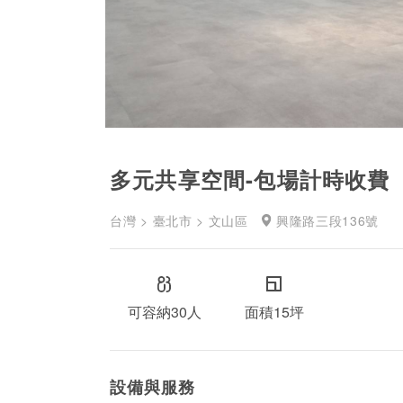
多元共享空間-包場計時收費
台灣 > 臺北市 > 文山區
興隆路三段136號
可容納30人
面積15坪
設備與服務