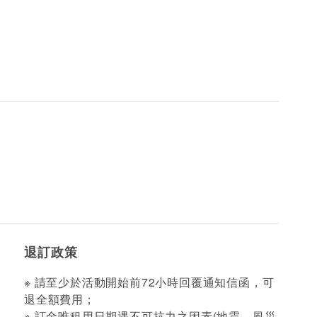
退訂政策
※ 請至少於活動開始前72小時回覆通知信函，可
退全額費用；
※ 訂金唯租用日期遇不可抗力之因素(地震、風災