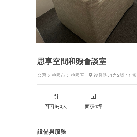
思享空間和煦會談室
台灣 > 桃園市 > 桃園區
復興路51之2號 11 樓
可容納3人
面積4坪
設備與服務