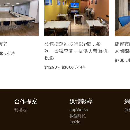
議室
公館捷運站步行6分鐘，餐
捷運市
飲、會議空間，提供大螢幕與
人國際
000
/小時
投影
$700
/
$1250 - $3000
/小時
合作提案
媒體報導
刊場地
appWorks
服
數位時代
Inside