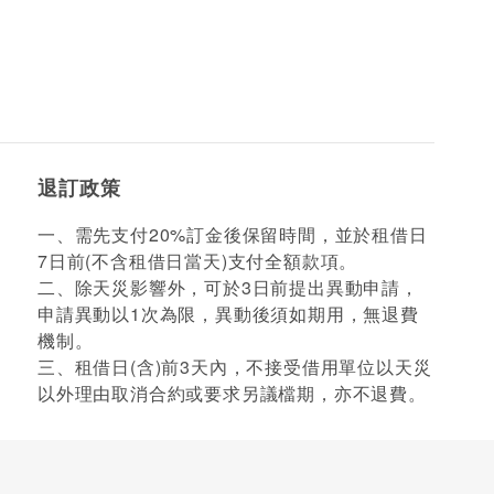
退訂政策
一、需先支付20%訂金後保留時間，並於租借日
7日前(不含租借日當天)支付全額款項。
二、除天災影響外，可於3日前提出異動申請，
申請異動以1次為限，異動後須如期用，無退費
機制。
三、租借日(含)前3天內，不接受借用單位以天災
以外理由取消合約或要求另議檔期，亦不退費。