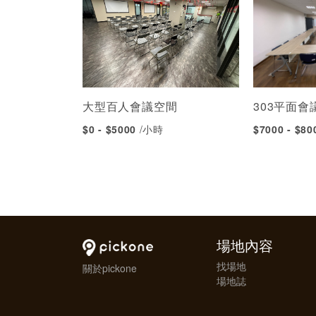
大型百人會議空間
303平面會
$0 - $5000
/小時
$7000 - $8
場地內容
找場地
關於pickone
場地誌