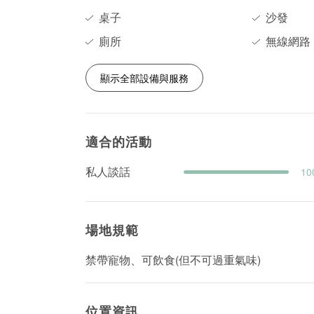
桌子
沙發
廁所
無線網路
顯示全部設備與服務
適合的活動
私人談話
10
場地規範
禁帶寵物、可飲食(但不可過重氣味)
位置資訊