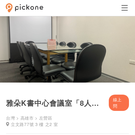
線上
雅朵K書中心會議室「8人房型」
問
台灣 > 高雄市 > 左營區
立文路77號 3 樓 之2 室