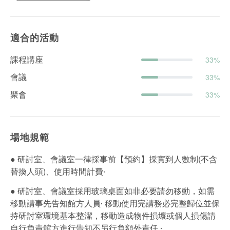
適合的活動
課程講座
33%
會議
33%
聚會
33%
場地規範
● 研討室、會議室一律採事前【預約】採實到人數制(不含
替換人頭)、使用時間計費‧
● 研討室、會議室採用玻璃桌面如非必要請勿移動，如需
移動請事先告知館方人員‧ 移動使用完請務必完整歸位並保
持研討室環境基本整潔，移動造成物件損壞或個人損傷請
自行負責館方進行告知不另行負額外責任 ‧