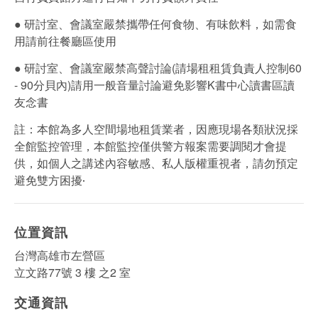
● 研討室、會議室嚴禁攜帶任何食物、有味飲料，如需食
用請前往餐廳區使用
● 研討室、會議室嚴禁高聲討論(請場租租賃負責人控制60
- 90分貝內)請用一般音量討論避免影響K書中心讀書區讀
友念書
註：本館為多人空間場地租賃業者，因應現場各類狀況採
全館監控管理，本館監控僅供警方報案需要調閱才會提
供，如個人之講述內容敏感、私人版權重視者，請勿預定
避免雙方困擾‧
位置資訊
台灣高雄市左營區
立文路77號 3 樓 之2 室
交通資訊