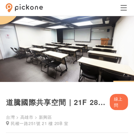
線上
道騰國際共享空間｜21F 28人會議空間
問
台灣 > 高雄市 > 新興區
民權一路251號 21 樓 20B 室