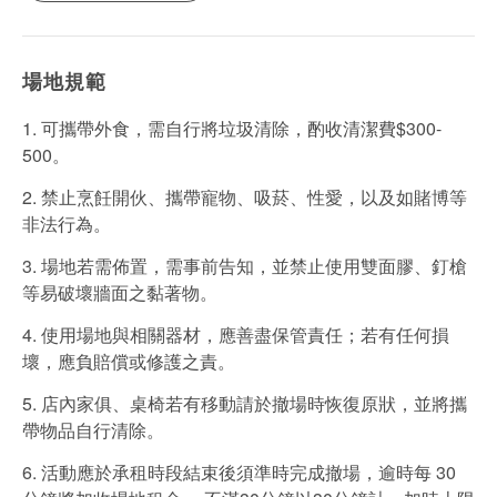
場地規範
1. 可攜帶外食，需自行將垃圾清除，酌收清潔費$300-
500。
2. 禁止烹飪開伙、攜帶寵物、吸菸、性愛，以及如賭博等
非法行為。
3. 場地若需佈置，需事前告知，並禁止使用雙面膠、釘槍
等易破壞牆面之黏著物。
4. 使用場地與相關器材，應善盡保管責任；若有任何損
壞，應負賠償或修護之責。
5. 店內家俱、桌椅若有移動請於撤場時恢復原狀，並將攜
帶物品自行清除。
6. 活動應於承租時段結束後須準時完成撤場，逾時每 30