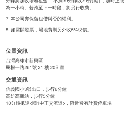
分鐘將加收場地租金 ，不滿30分鐘以30分鐘計，加時上限
為一小時。若跨至下一時段，將另行收費。
7. 本公司亦保留租借與否的權利。
8. 如需開發票，場地費則另外收5%稅價。
位置資訊
台灣高雄市新興區
民權一路251號 21 樓 20B 室
交通資訊
信義國小3號出口，步行6分鐘
高雄高商站，步行5分鐘
10分鐘抵達<國1中正交流道>，附近皆有計費停車場