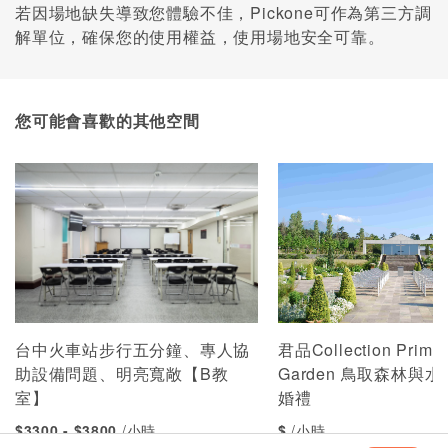
若因場地缺失導致您體驗不佳，Pickone可作為第三方調
解單位，確保您的使用權益，使用場地安全可靠。
您可能會喜歡的其他空間
台中火車站步行五分鐘、專人協
君品Collection Primr
助設備問題、明亮寬敞【B教
Garden 鳥取森林與
室】
婚禮
$3300 - $3800
/小時
$
/小時