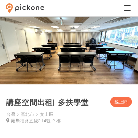
講座空間出租| 多扶學堂
線上問
台灣 > 臺北市 > 文山區
羅斯福路五段214號 2 樓