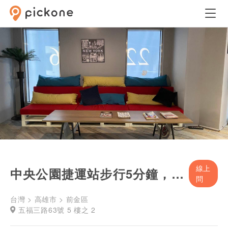
線上
中央公園捷運站步行5分鐘，博思維商務空間
問
台灣 > 高雄市 > 前金區
五福三路63號 5 樓之 2