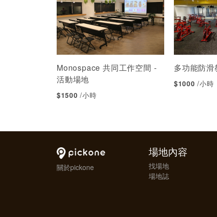
Monospace 共同工作空間 -
多功能防滑
活動場地
$1000
/小時
$1500
/小時
場地內容
找場地
關於pickone
場地誌