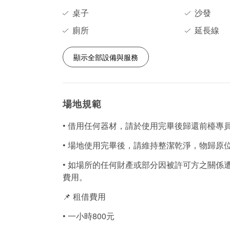
桌子
沙發
廁所
延長線
顯示全部設備與服務
場地規範
• 借用任何器材，請於使用完畢後歸還前檯專
• 場地使用完畢後，請維持整潔乾淨，物歸原
• 如場所的任何財產或部分因被許可方之關係
費用。
📌 租借費用
• 一小時800元