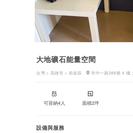
大地礦石能量空間
台灣 > 高雄市 > 前金區
市中一路288號 4 
可容納4人
面積2坪
設備與服務