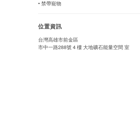
• 禁帶寵物
位置資訊
台灣高雄市前金區
市中一路288號 4 樓 大地礦石能量空間 室