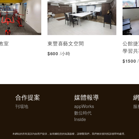
教室
東豐喜藝文空間
公館捷
學習共
$600
/小時
$1500
合作提案
媒體報導
刊場地
appWorks
服
數位時代
Inside
本網站的所有資訊均由用戶提供，如有觸犯您的知識版權，請聯繫我們，我們會於接到投訴後即時處理。