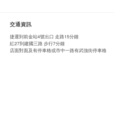
交通資訊
捷運到前金站4號出口 走路15分鐘
紅27到建國三路 步行7分鐘
店面對面及有停車格或市中一路有武強街停車格