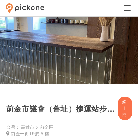
線
前金市議會（舊址）捷運站步行3分鐘，多功能活動空間 / Leaploom Studio
上
問
台灣 > 高雄市 > 前金區
前金一街19號 5 樓