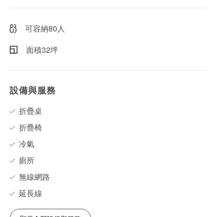
可容納80人
面積32坪
設備與服務
折疊桌
折疊椅
冷氣
廁所
無線網路
延長線