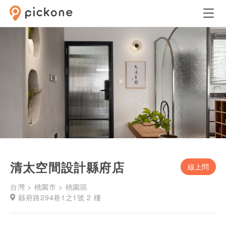
清太空間設計縣府店
線上問
台灣 > 桃園市 > 桃園區
縣府路294巷1之1號 2 樓