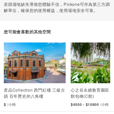
若因場地缺失導致您體驗不佳，Pickone可作為第三方調
解單位，確保您的使用權益，使用場地安全可靠。
您可能會喜歡的其他空間
君品Collection 西門紅樓 三級古
心之谷永續教育園區 - G
蹟 百年歷史的八角樓
館包棟(C館)
$
/小時
$4500 - $10800
/小時