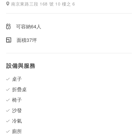
南京東路三段 168 號 10 樓之 6
可容納64人
面積37坪
設備與服務
桌子
折疊桌
椅子
沙發
冷氣
廁所