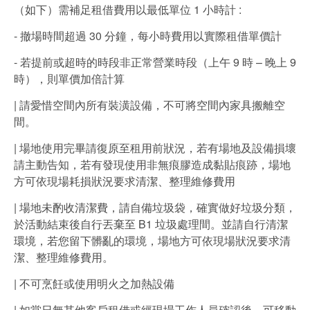
（如下）需補足租借費用以最低單位 1 小時計 :
- 撤場時間超過 30 分鐘，每小時費用以實際租借單價計
- 若提前或超時的時段非正常營業時段（上午 9 時 – 晚上 9
時），則單價加倍計算
| 請愛惜空間內所有裝潢設備，不可將空間內家具搬離空
間。
| 場地使用完畢請復原至租用前狀況，若有場地及設備損壞
請主動告知，若有發現使用非無痕膠造成黏貼痕跡，場地
方可依現場耗損狀況要求清潔、整理維修費⽤
| 場地未酌收清潔費，請自備垃圾袋，確實做好垃圾分類，
於活動結束後自行丟棄至 B1 垃圾處理間。並請自行清潔
環境，若您留下髒亂的環境，場地方可依現場狀況要求清
潔、整理維修費用。
| 不可烹飪或使用明火之加熱設備
| 如當日無其他客戶租借或經現場工作人員確認後，可移動