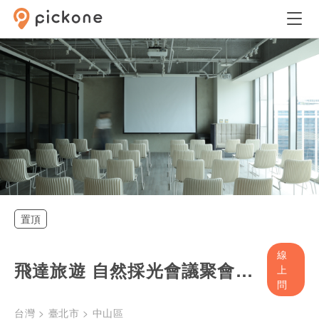
置頂
線
飛達旅遊 自然採光會議聚會講座 南京復興共構大樓
上
問
台灣 > 臺北市 > 中山區