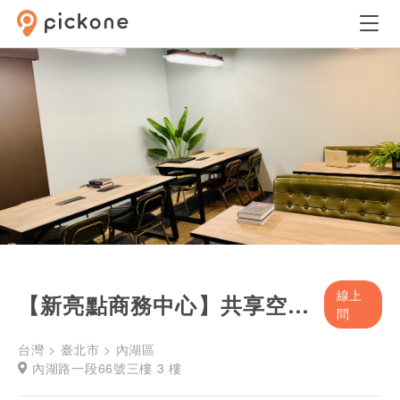
線上
【新亮點商務中心】共享空間16人
問
台灣 > 臺北市 > 內湖區
內湖路一段66號三樓 3 樓