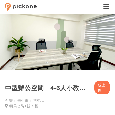
線上
中型辦公空間｜4-6人小教室｜會議空間
問
台灣 > 臺中市 > 西屯區
朝馬七街1號 4 樓