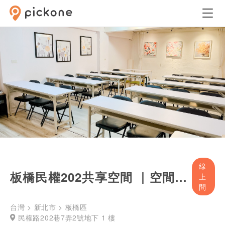
線
板橋民權202共享空間 ｜空間｜場地｜會議室｜講座｜活動｜日租｜時租｜
上
問
台灣 > 新北市 > 板橋區
民權路202巷7弄2號地下 1 樓