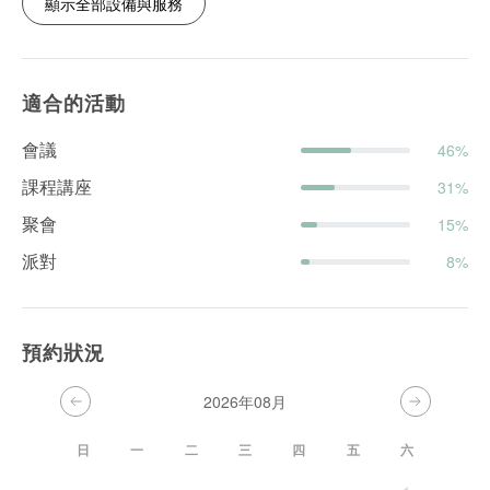
顯示全部設備與服務
適合的活動
會議
46%
課程講座
31%
聚會
15%
派對
8%
預約狀況
2026年08月
日
一
二
三
四
五
六