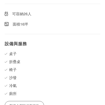
可容納26人
面積16坪
設備與服務
桌子
折疊桌
椅子
沙發
冷氣
廁所