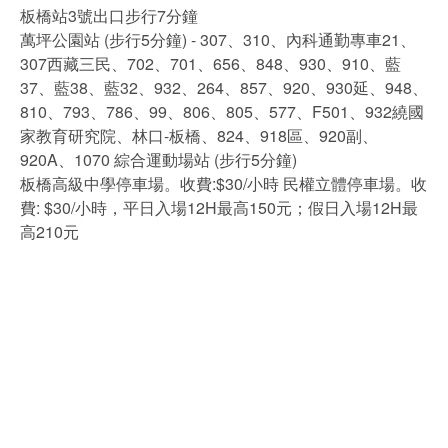
板橋站3號出口步行7分鐘
萬坪公園站 (步行5分鐘) - 307、310、內科通勤專車21、
307西藏三民、702、701、656、848、930、910、藍
37、藍38、藍32、932、264、857、920、930延、948、
810、793、786、99、806、805、577、F501、932繞國
家教育研究院、林口-板橋、824、918區、920副、
920A、1070 綜合運動場站 (步行5分鐘)
板橋高級中學停車場。收費:$30/小時 民權立體停車場。收
費: $30/小時，平日入場12H最高150元；假日入場12H最
高210元