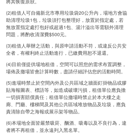
將其恢復原狀。
(2)租借人可自備新北市專用垃圾袋20公升內，場地方會協
助清理垃圾1包，垃圾須打包整理好，放置於指定處，若
無放置指定處打包好或超過1包、湯汁溢出等需額外清理
問題，將酌收清潔費$500元。
(3)租借人舉辦之活動，與原申請活動不符，或違反公共安
全者，有權利終止活動進行，已繳費用恕不退還。
(4)目前僅提供場地租借，空間可以照您的需求布置調整，
場佈及撤場皆會計算時數，盡請仔細評估您的活動時間。
(5)進場時禁止於空間內外及公共區域之牆面釘掛物品或膠
貼海報圖表、標語等，如造成破壞污損，租借單位應負擔
一切損害賠償責任；租借單位撤場時禁止於本大樓之走
廊、門廳、樓梯間及其他公共區域堆放物品及垃圾，應負
責清除自帶之海報或展示架等物品。
(6)本場地全面皆嚴禁吸菸、酗酒、吸毒以及不良行為，違
者將不再租借，並永遠列入黑名單。