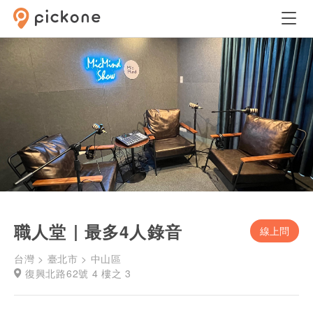
職人堂｜最多4人錄音
線上問
台灣 > 臺北市 > 中山區
復興北路62號 4 樓之 3