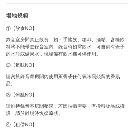
場地規範
①【飲食NO】
錄音室房間禁止飲食，如：手搖飲、咖啡、酒精、含糖飲
料均不能帶進錄音室內。錄音時如需飲水，可自備有蓋子
的水瓶或礦泉水，現場備有飲水機可供使用。
②【氣味NO】
請勿於錄音室房間內使用薰香或任何氣味易殘留的香氛
品。
③【髒亂NO】
請維持錄音室房間整潔，若因拍攝需要，有搬移物品或擺
設，請於離場時恢復原狀。
④【租借NO】