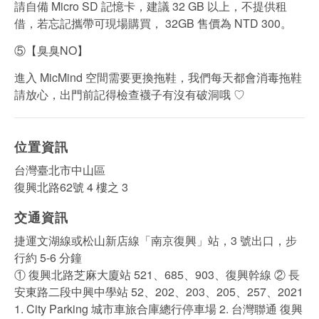
請自備 Micro SD 記憶卡，建議 32 GB 以上，不提供租
借，若忘記攜帶可現場購買， 32GB 售價為 NTD 300。
⑤【臭臭NO】
進入 MicMind 空間需要更換拖鞋，我們每天都會消毒拖鞋
請放心，出門前記得檢查襪子有沒有破洞哦 ♡
位置資訊
台灣臺北市中山區
復興北路62號 4 樓之 3
交通資訊
捷運文湖線或松山新店線「南京復興」站，3 號出口，步
行約 5-6 分鐘
① 復興北路芝麻大廈站 521、685、903、復興幹線 ② 長
安東路二段中興中學站 52、202、203、205、257、2021
1. City Parking 城市車旅合庫總行停車場 2. 台灣聯通 復興