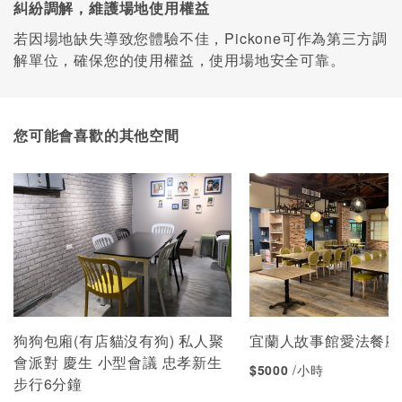
糾紛調解，維護場地使用權益
若因場地缺失導致您體驗不佳，Pickone可作為第三方調
解單位，確保您的使用權益，使用場地安全可靠。
您可能會喜歡的其他空間
狗狗包廂(有店貓沒有狗) 私人聚
宜蘭人故事館愛法餐廳
會派對 慶生 小型會議 忠孝新生
$5000
/小時
步行6分鐘