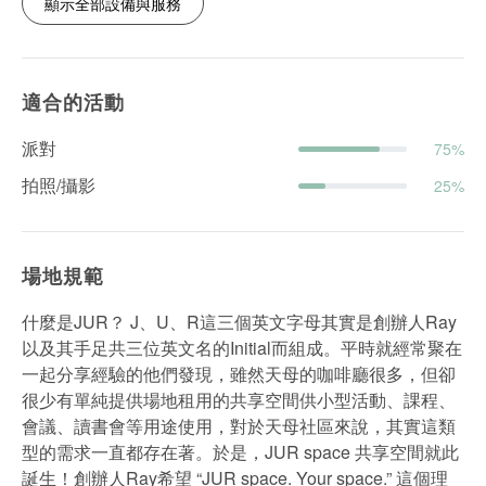
顯示全部設備與服務
適合的活動
派對
75%
拍照/攝影
25%
場地規範
什麼是JUR？ J、U、R這三個英文字母其實是創辦人Ray
以及其手足共三位英文名的Initial而組成。平時就經常聚在
一起分享經驗的他們發現，雖然天母的咖啡廳很多，但卻
很少有單純提供場地租用的共享空間供小型活動、課程、
會議、讀書會等用途使用，對於天母社區來說，其實這類
型的需求一直都存在著。於是，JUR space 共享空間就此
誕生！創辦人Ray希望 “JUR space. Your space.” 這個理