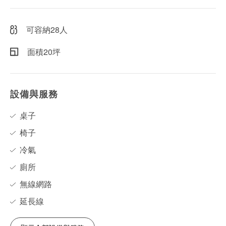
可容納28人
面積20坪
設備與服務
桌子
椅子
冷氣
廁所
無線網路
延長線