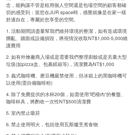
念，能夠讓不管是租用個人空間還是包場空間的顧客都確
切的感受到：當您在JUR space時，感覺就像是在家一樣
舒適自在，專屬於您享受的空間。
1. 活動期間請盡量幫我們維持環境的整潔，如有造成環境
髒亂、牆面或設備損毀，將視情況收取NT$1,000-5,000維
護費用
2. 如有外燴廠商入場或是需要我們整理廚餘或是丟棄大型
垃圾(如pizza盒、包裹紙箱等)，清潔費為NT$1,000
3. 義式咖啡機、磨豆機嚴禁使用，但冰箱上的黑咖啡機可
以使用(需自備咖啡粉)
4. 除了免費提供的水杯20個，如需使用”吧檯內”的餐盤、
咖啡杯具，將酌收一次性NT$500清潔費
5. 室內禁止吸菸
6. 禁止使用明火，包括使用瓦斯爐烹煮食物