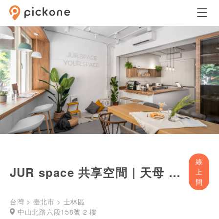
線
JUR space 共享空間｜天母 -【 全區 A+B區 】場地租借 -『捷運芝山站2號出口 天母SOGO旁』士林區天母場地租借
上
問
台灣 > 臺北市 > 士林區
中山北路六段158號 2 樓