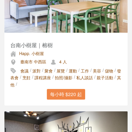
台南小樹屋｜榕樹
Happ. 小樹屋
臺南市 中西區
4 人
/
/
/
/
/
/
/
/
會議
派對
聚會
展覽
運動
工作
美容
儲物
發
/
/
/
/
/
/
表會
烹飪
課程講座
拍照/攝影
私人談話
親子活動
其
/
他
每小時 $220 起