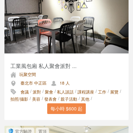
工業風包廂 私人聚會派對 ...
玩聚空間
臺北市 中正區
18 人
/
/
/
/
/
/
/
會議
派對
聚會
私人談話
課程講座
工作
展覽
/
/
/
/
/
拍照/攝影
美容
發表會
親子活動
其他
每小時 $600 起
官方驗證
置頂