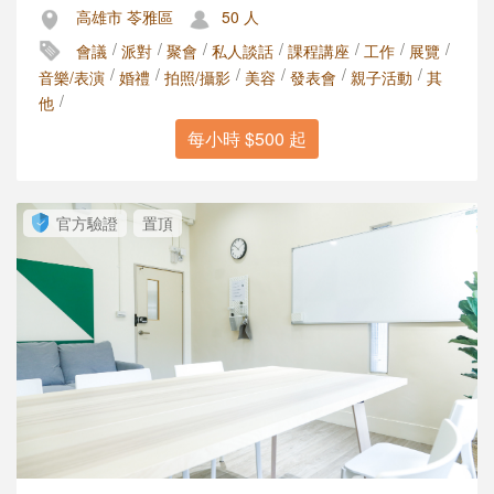
高雄市 苓雅區
50 人
/
/
/
/
/
/
/
會議
派對
聚會
私人談話
課程講座
工作
展覽
/
/
/
/
/
/
音樂/表演
婚禮
拍照/攝影
美容
發表會
親子活動
其
/
他
每小時 $500 起
官方驗證
置頂