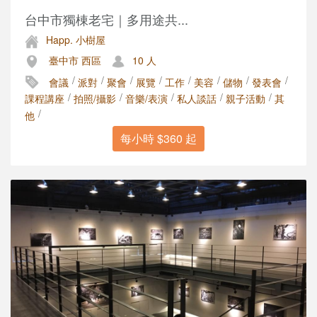
台中市獨棟老宅｜多用途共...
Happ. 小樹屋
臺中市 西區
10 人
/
/
/
/
/
/
/
/
會議
派對
聚會
展覽
工作
美容
儲物
發表會
/
/
/
/
/
課程講座
拍照/攝影
音樂/表演
私人談話
親子活動
其
/
他
每小時 $360 起