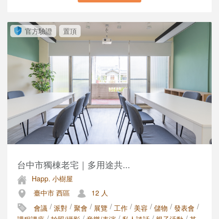
官方驗證
置頂
台中市獨棟老宅｜多用途共...
Happ. 小樹屋
臺中市 西區
12 人
/
/
/
/
/
/
/
/
會議
派對
聚會
展覽
工作
美容
儲物
發表會
/
/
/
/
/