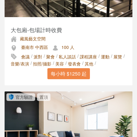
大包廂-包場計時收費
藏風藝文空間
臺南市 中西區
100 人
/
/
/
/
/
/
/
會議
派對
聚會
私人談話
課程講座
運動
展覽
/
/
/
/
/
音樂/表演
拍照/攝影
美容
發表會
其他
每小時 $1250 起
官方驗證
置頂