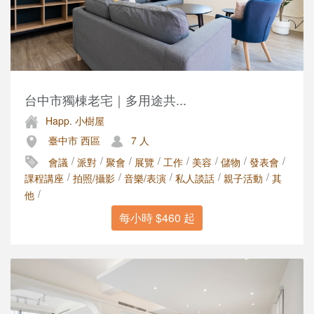
台中市獨棟老宅｜多用途共...
Happ. 小樹屋
臺中市 西區
7 人
/
/
/
/
/
/
/
/
會議
派對
聚會
展覽
工作
美容
儲物
發表會
/
/
/
/
/
課程講座
拍照/攝影
音樂/表演
私人談話
親子活動
其
/
他
每小時 $460 起