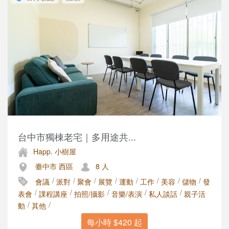
台中市獨棟老宅｜多用途共...
Happ. 小樹屋
臺中市 西區
8 人
/
/
/
/
/
/
/
/
會議
派對
聚會
展覽
運動
工作
美容
儲物
發
/
/
/
/
/
表會
課程講座
拍照/攝影
音樂/表演
私人談話
親子活
/
/
動
其他
每小時 $420 起