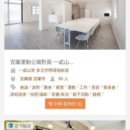
宜蘭運動公園對面 一貳山...
一貳山室 多元空間場地租借
宜蘭縣 宜蘭市
30 人
/
/
/
/
/
/
/
/
會議
派對
聚會
展覽
運動
工作
美容
發表會
/
/
/
/
/
課程講座
拍照/攝影
音樂/表演
親子活動
婚禮
每小時 $2560 起
官方驗證