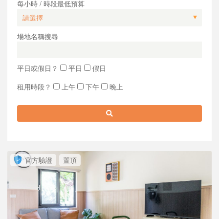
每小時 / 時段最低預算
場地名稱搜尋
平日或假日？
平日
假日
租用時段？
上午
下午
晚上
官方驗證
置頂