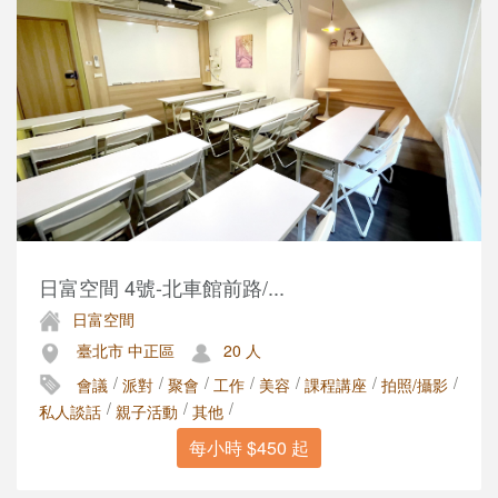
日富空間 4號-北車館前路/...
日富空間
臺北市 中正區
20 人
/
/
/
/
/
/
/
會議
派對
聚會
工作
美容
課程講座
拍照/攝影
/
/
/
私人談話
親子活動
其他
每小時 $450 起