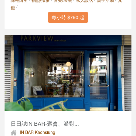
課程講座
拍照/攝影
音樂/表演
私人談話
親子活動
其
/
他
每小時 $790 起
日日誌IN BAR-聚會、派對...
IN BAR Kaohsiung