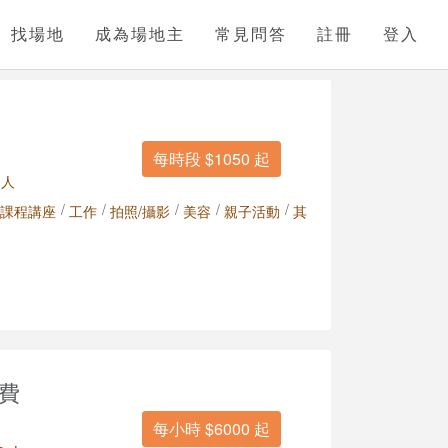
找場地
成為場地主
常見問答
註冊
登入
每時段 $1050 起
 人
/
/
/
/
/
課程講座
工作
拍照/攝影
美容
親子活動
其
費
每小時 $6000 起