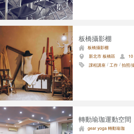
板橋攝影棚
板橋攝影棚
新北市 板橋區
10
/
/
課程講座
工作
拍照/
轉動瑜珈運動空間｜
gear yoga 轉動瑜珈