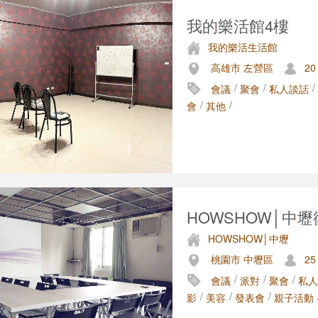
我的樂活館4樓
我的樂活生活館
高雄市 左營區
20
/
/
/
會議
聚會
私人談話
/
/
會
其他
HOWSHOW│中
HOWSHOW│中壢
桃園市 中壢區
25
/
/
/
會議
派對
聚會
私人
/
/
/
影
美容
發表會
親子活動