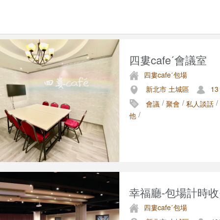
四婁cafeˊ會議室
四婁cafeˊ包場
新北市 土城區
13
/
/
/
會議
聚會
私人談話
/
他
幸福廳-包場計時收
四婁cafeˊ包場