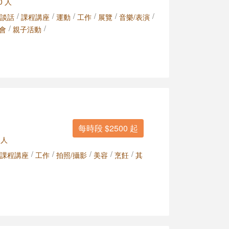
0 人
/
/
/
/
/
/
談話
課程講座
運動
工作
展覽
音樂/表演
/
/
會
親子活動
每時段 $2500 起
 人
/
/
/
/
/
課程講座
工作
拍照/攝影
美容
烹飪
其