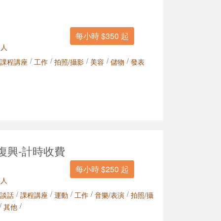
每小時 $350 起
 人
/
/
/
/
/
課程講座
工作
拍照/攝影
美容
儲物
發表
壢復興-計時收費
每小時 $250 起
 人
/
/
/
/
/
談話
課程講座
運動
工作
音樂/表演
拍照/攝
/
/
其他