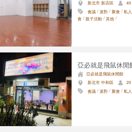
新北市 新店區
40
/
/
/
會議
派對
聚會
私人
/
/
/
會
親子活動
其他
亞必就是飛鼠休閒
亞必就是飛鼠休閒館
新北市 中和區
20
/
/
/
會議
派對
聚會
私人