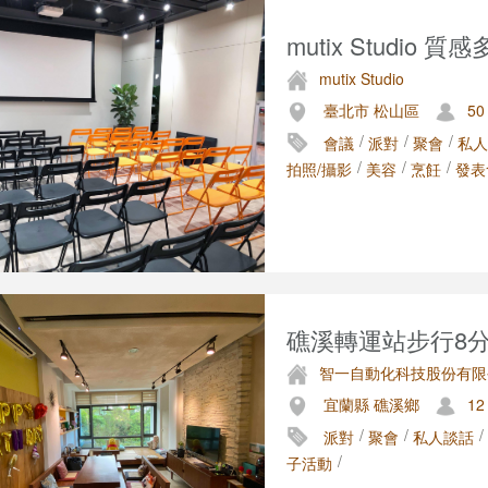
mutix Studio 質感
mutix Studio
臺北市 松山區
50
/
/
/
會議
派對
聚會
私人
/
/
/
拍照/攝影
美容
烹飪
發表
礁溪轉運站步行8分 
智一自動化科技股份有限
宜蘭縣 礁溪鄉
12
/
/
/
派對
聚會
私人談話
/
子活動