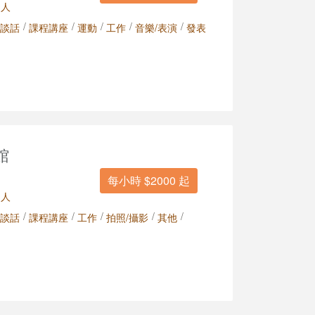
 人
/
/
/
/
/
談話
課程講座
運動
工作
音樂/表演
發表
館
每小時 $2000 起
 人
/
/
/
/
/
談話
課程講座
工作
拍照/攝影
其他