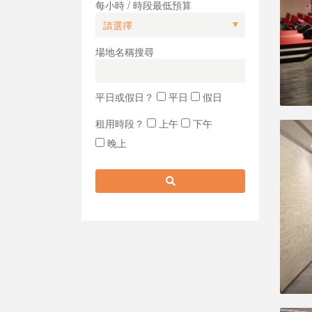
每小時 / 時段最低預算
場地名稱搜尋
平日或假日？
平日
假日
租用時段？
上午
下午
晚上