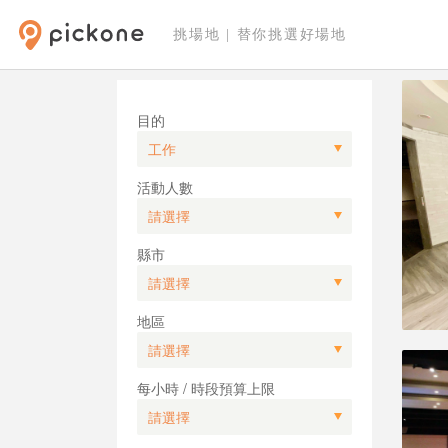
挑場地 | 替你挑選好場地
目的
活動人數
縣市
地區
每小時 / 時段預算上限