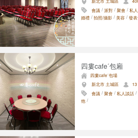
新北市 土城區
40
/
/
/
會議
派對
聚會
私人
/
/
/
婚禮
拍照/攝影
美容
發表
四婁cafeˊ包廂
四婁cafeˊ包場
新北市 土城區
13
/
/
/
會議
聚會
私人談話
/
他