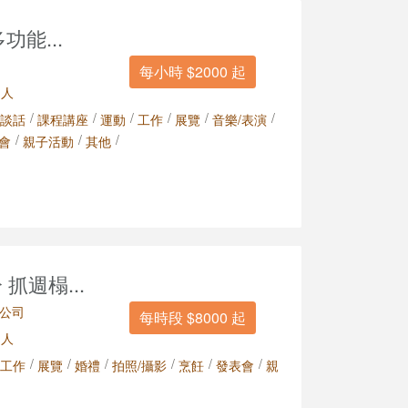
多功能...
每小時 $2000 起
 人
/
/
/
/
/
/
談話
課程講座
運動
工作
展覽
音樂/表演
/
/
/
會
親子活動
其他
抓週榻...
公司
每時段 $8000 起
 人
/
/
/
/
/
/
工作
展覽
婚禮
拍照/攝影
烹飪
發表會
親