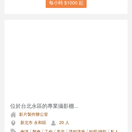
每小時 $1000 起
位於台北永區的專業攝影棚...
影片製作辦公室
新北市 永和區
20 人
/
/
/
/
/
/
會議
聚會
工作
美容
課程講座
拍照/攝影
私人