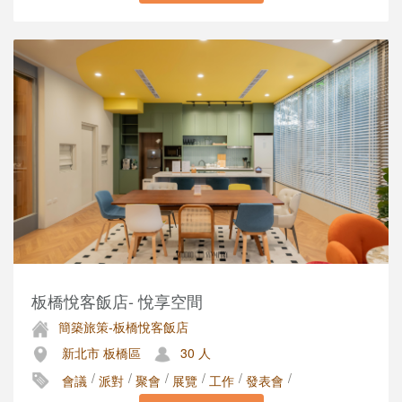
板橋悅客飯店- 悅享空間
簡築旅策-板橋悅客飯店
新北市 板橋區
30 人
/
/
/
/
/
/
會議
派對
聚會
展覽
工作
發表會