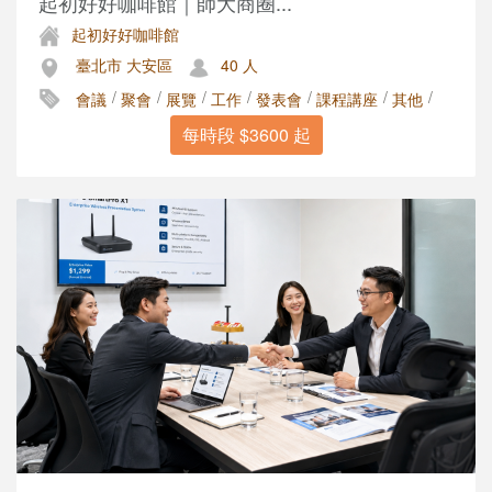
起初好好咖啡館｜師大商圈...
起初好好咖啡館
臺北市 大安區
40 人
/
/
/
/
/
/
/
會議
聚會
展覽
工作
發表會
課程講座
其他
每時段 $3600 起