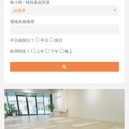
每小時 / 時段最低預算
場地名稱搜尋
平日或假日？
平日
假日
租用時段？
上午
下午
晚上