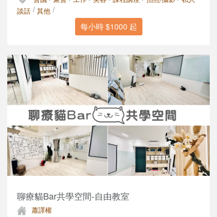
/
/
談話
其他
每小時 $1000 起
聊療貓Bar共學空間-自由教室
蕭譯權