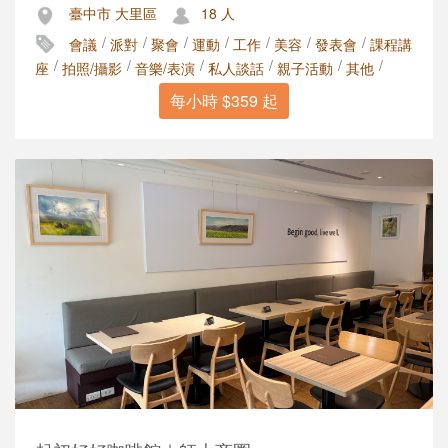
臺中市 大里區
18 人
/
/
/
/
/
/
/
會議
派對
聚會
運動
工作
美容
發表會
課程講
/
/
/
/
/
/
座
拍照/攝影
音樂/表演
私人談話
親子活動
其他
每小時 $359 起