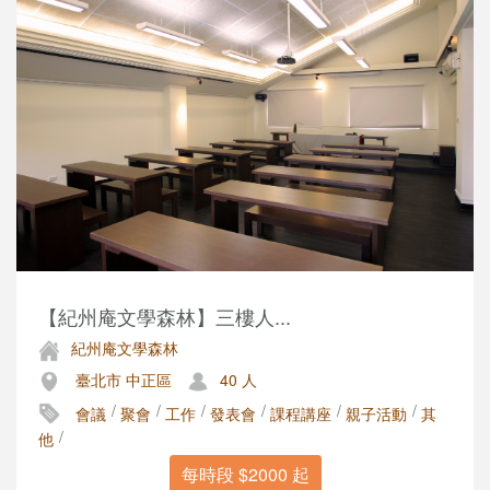
【紀州庵文學森林】三樓人...
紀州庵文學森林
臺北市 中正區
40 人
/
/
/
/
/
/
會議
聚會
工作
發表會
課程講座
親子活動
其
/
他
每時段 $2000 起