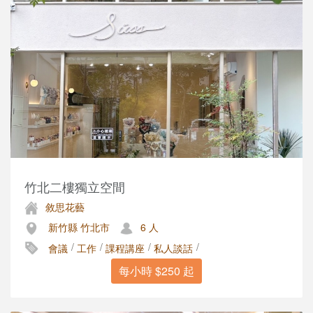
竹北二樓獨立空間
敘思花藝
新竹縣 竹北市
6 人
/
/
/
/
會議
工作
課程講座
私人談話
每小時 $250 起