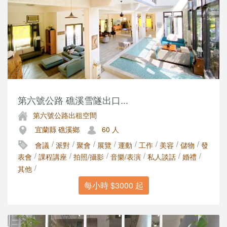
第六號公路 礁溪雪隧出口...
第六號公路出租空間
宜蘭縣 礁溪鄉
60 人
/
/
/
/
/
/
/
/
會議
派對
聚會
展覽
運動
工作
美容
儲物
發
/
/
/
/
/
/
表會
課程講座
拍照/攝影
音樂/表演
私人談話
婚禮
/
其他
每小時 $3000 起