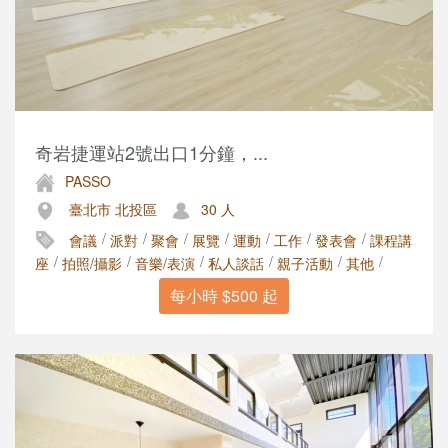
奇岩捷運站2號出口1分鐘，...
PASSO
臺北市 北投區
30 人
/
/
/
/
/
/
/
會議
派對
聚會
展覽
運動
工作
發表會
課程講
/
/
/
/
/
/
座
拍照/攝影
音樂/表演
私人談話
親子活動
其他
每小時 $500 起