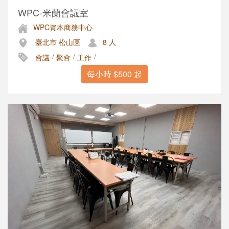
WPC-米蘭會議室
WPC資本商務中心
臺北市 松山區
8 人
/
/
/
會議
聚會
工作
每小時 $500 起