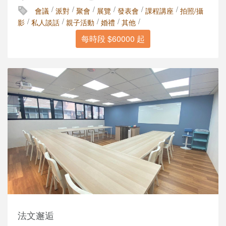
/
/
/
/
/
/
會議
派對
聚會
展覽
發表會
課程講座
拍照/攝
/
/
/
/
/
影
私人談話
親子活動
婚禮
其他
每時段 $60000 起
法文邂逅