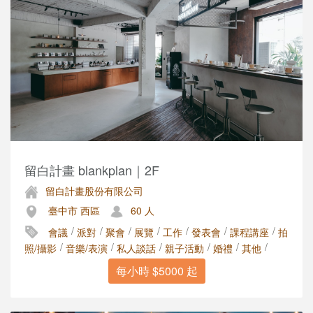
留白計畫 blankplan｜2F
留白計畫股份有限公司
臺中市 西區
60 人
/
/
/
/
/
/
/
會議
派對
聚會
展覽
工作
發表會
課程講座
拍
/
/
/
/
/
/
照/攝影
音樂/表演
私人談話
親子活動
婚禮
其他
每小時 $5000 起