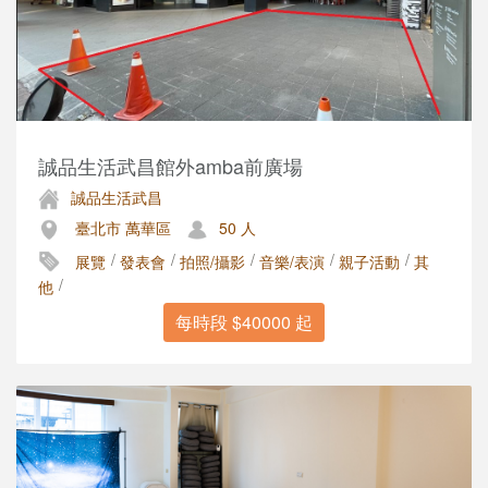
誠品生活武昌館外amba前廣場
誠品生活武昌
臺北市 萬華區
50 人
/
/
/
/
/
展覽
發表會
拍照/攝影
音樂/表演
親子活動
其
/
他
每時段 $40000 起