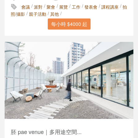
/
/
/
/
/
/
/
會議
派對
聚會
展覽
工作
發表會
課程講座
拍
/
/
/
照/攝影
親子活動
其他
每小時 $4000 起
胚 pae venue｜多用途空間...