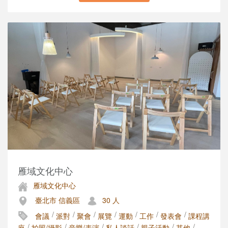
雁域文化中心
雁域文化中心
臺北市 信義區
30 人
/
/
/
/
/
/
/
會議
派對
聚會
展覽
運動
工作
發表會
課程講
/
/
/
/
/
/
座
拍照/攝影
音樂/表演
私人談話
親子活動
其他