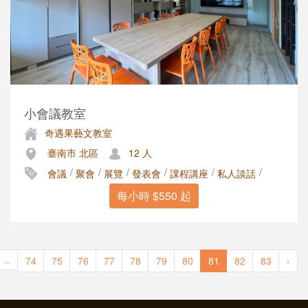
小會議教室
奇遇果藝文教室
臺南市 北區
12 人
/
/
/
/
/
/
會議
聚會
展覽
發表會
課程講座
私人談話
每小時 $550 起
74
75
76
77
78
79
80
81
82
83
›
...