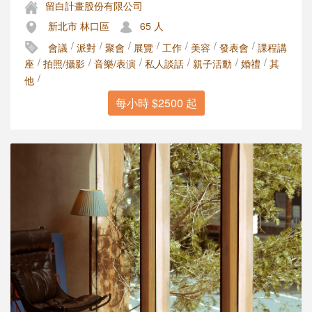
留白計畫股份有限公司
新北市 林口區
65 人
/
/
/
/
/
/
/
會議
派對
聚會
展覽
工作
美容
發表會
課程講
/
/
/
/
/
/
座
拍照/攝影
音樂/表演
私人談話
親子活動
婚禮
其
/
他
每小時 $2500 起