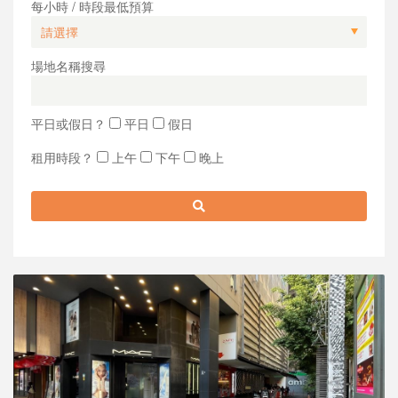
每小時 / 時段最低預算
場地名稱搜尋
平日或假日？
平日
假日
租用時段？
上午
下午
晚上