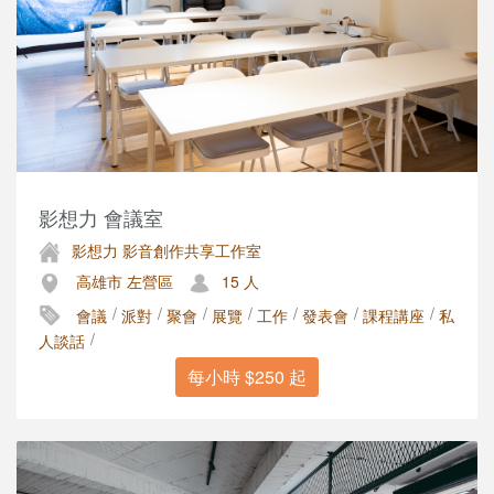
影想力 會議室
影想力 影音創作共享工作室
高雄市 左營區
15 人
/
/
/
/
/
/
/
會議
派對
聚會
展覽
工作
發表會
課程講座
私
/
人談話
每小時 $250 起