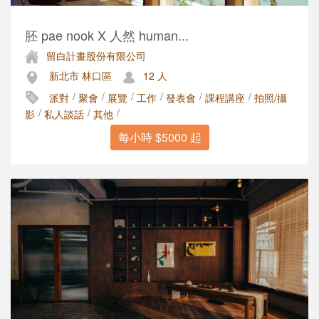
胚 pae nook X 人然 human...
留白計畫股份有限公司
新北市 林口區
12 人
/
/
/
/
/
/
派對
聚會
展覽
工作
發表會
課程講座
拍照/攝
/
/
/
影
私人談話
其他
每小時 $5000 起