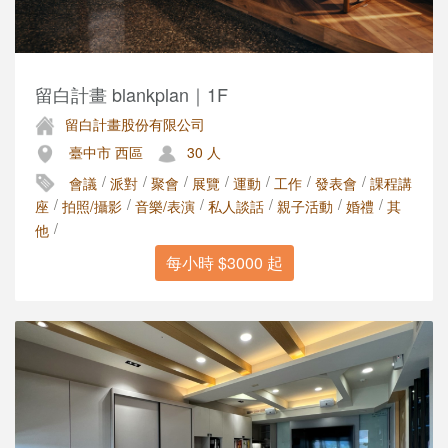
留白計畫 blankplan｜1F
留白計畫股份有限公司
臺中市 西區
30 人
/
/
/
/
/
/
/
會議
派對
聚會
展覽
運動
工作
發表會
課程講
/
/
/
/
/
/
座
拍照/攝影
音樂/表演
私人談話
親子活動
婚禮
其
/
他
每小時 $3000 起