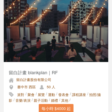
留白計畫 blankplan｜RF
留白計畫股份有限公司
臺中市 西區
50 人
/
/
/
/
/
/
派對
聚會
展覽
運動
發表會
課程講座
拍照/攝
/
/
/
/
/
影
音樂/表演
親子活動
婚禮
其他
每小時 $4000 起