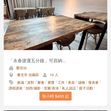
「永春捷運五分鐘」可容納...
愛佳泊
臺北市 信義區
10 人
/
/
/
/
/
/
/
/
會議
派對
聚會
展覽
工作
美容
儲物
發表會
/
/
/
/
/
課程講座
拍照/攝影
音樂/表演
私人談話
親子活動
每小時 $400 起