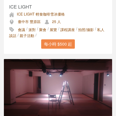
ICE LIGHT
ICE LIGHT 輕食咖啡雪冰優格
臺中市 豐原區
25 人
/
/
/
/
/
/
會議
派對
聚會
展覽
課程講座
拍照/攝影
私人
/
/
談話
親子活動
每小時 $500 起