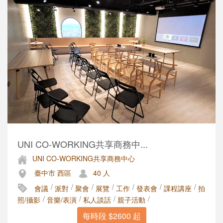
UNI CO-WORKING共享商務中...
UNI CO-WORKING共享商務中心
臺中市 西區
40 人
/
/
/
/
/
/
/
會議
派對
聚會
展覽
工作
發表會
課程講座
拍
/
/
/
/
照/攝影
音樂/表演
私人談話
親子活動
每時段 $2600 起