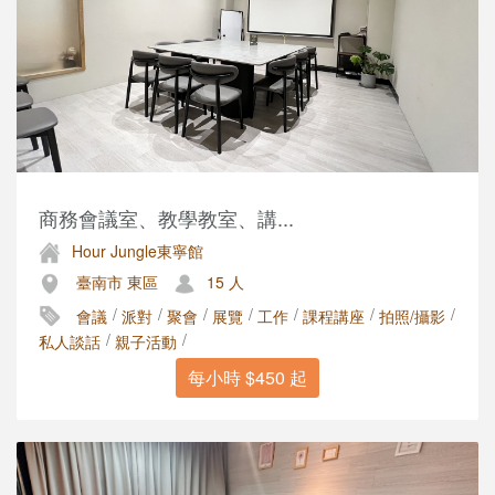
商務會議室、教學教室、講...
Hour Jungle東寧館
臺南市 東區
15 人
/
/
/
/
/
/
/
會議
派對
聚會
展覽
工作
課程講座
拍照/攝影
/
/
私人談話
親子活動
每小時 $450 起