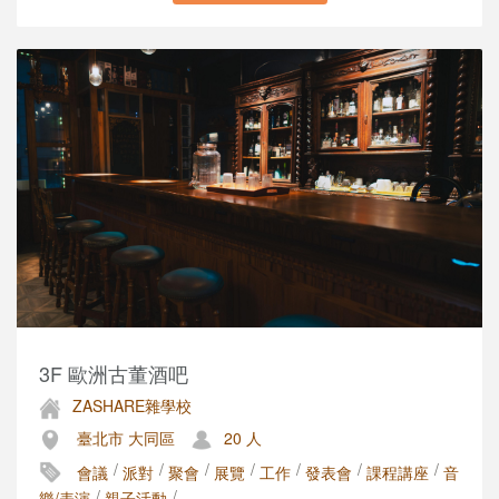
3F 歐洲古董酒吧
ZASHARE雜學校
臺北市 大同區
20 人
/
/
/
/
/
/
/
會議
派對
聚會
展覽
工作
發表會
課程講座
音
/
/
樂/表演
親子活動