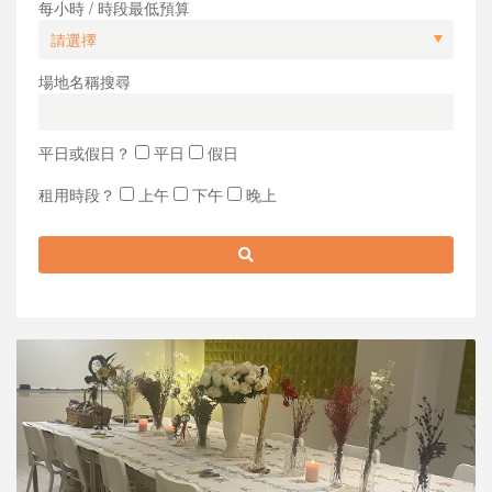
每小時 / 時段最低預算
場地名稱搜尋
平日或假日？
平日
假日
租用時段？
上午
下午
晚上