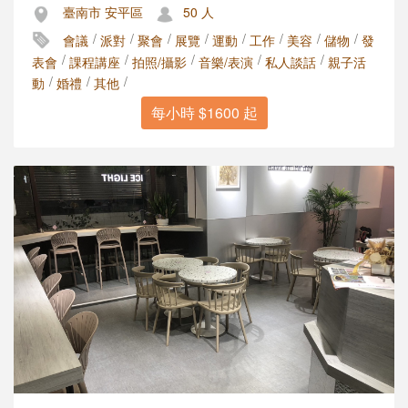
臺南市 安平區
50 人
/
/
/
/
/
/
/
/
會議
派對
聚會
展覽
運動
工作
美容
儲物
發
/
/
/
/
/
表會
課程講座
拍照/攝影
音樂/表演
私人談話
親子活
/
/
/
動
婚禮
其他
每小時 $1600 起