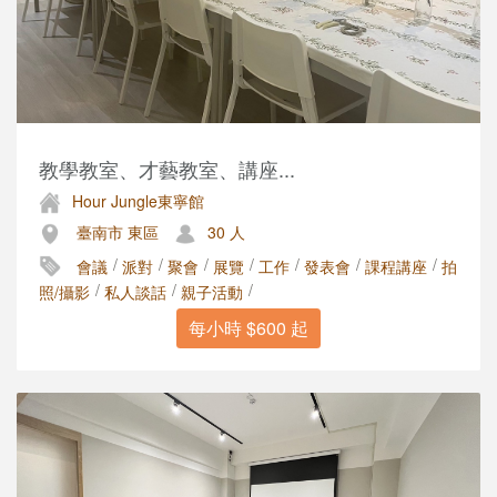
教學教室、才藝教室、講座...
Hour Jungle東寧館
臺南市 東區
30 人
/
/
/
/
/
/
/
會議
派對
聚會
展覽
工作
發表會
課程講座
拍
/
/
/
照/攝影
私人談話
親子活動
每小時 $600 起