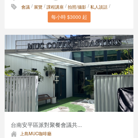
/
/
/
/
/
會議
展覽
課程講座
拍照/攝影
私人談話
每小時 $3000 起
台南安平區派對聚餐會議共...
上島MUC咖啡廳