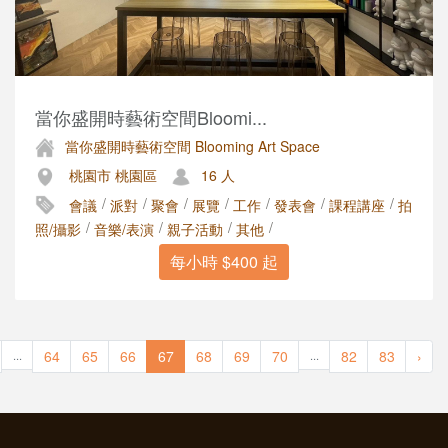
當你盛開時藝術空間Bloomi...
當你盛開時藝術空間 Blooming Art Space
桃園市 桃園區
16 人
/
/
/
/
/
/
/
會議
派對
聚會
展覽
工作
發表會
課程講座
拍
/
/
/
/
照/攝影
音樂/表演
親子活動
其他
每小時 $400 起
64
65
66
67
68
69
70
82
83
›
...
...