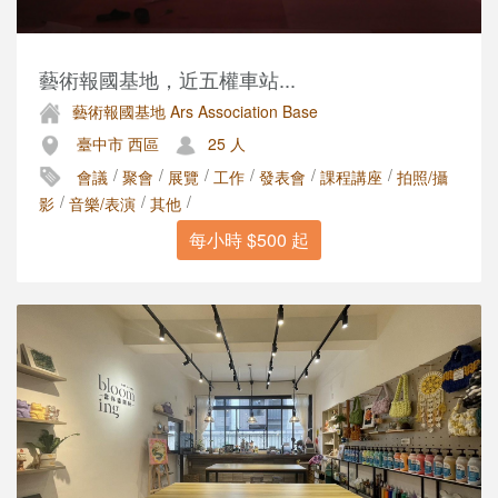
藝術報國基地，近五權車站...
藝術報國基地 Ars Association Base
臺中市 西區
25 人
/
/
/
/
/
/
會議
聚會
展覽
工作
發表會
課程講座
拍照/攝
/
/
/
影
音樂/表演
其他
每小時 $500 起