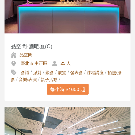
品空間-酒吧區(C)
品空間
臺北市 中正區
25 人
/
/
/
/
/
/
會議
派對
聚會
展覽
發表會
課程講座
拍照/攝
/
/
/
影
音樂/表演
親子活動
每小時 $1600 起