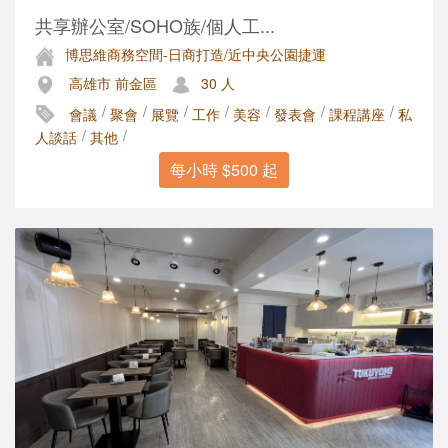
共享辦公室/SOHO族/個人工...
博思維商務空間-日商打造/近中央公園捷運
高雄市 前金區
30 人
/
/
/
/
/
/
/
會議
聚會
展覽
工作
美容
發表會
課程講座
私
/
/
人談話
其他
每小時 $500 起