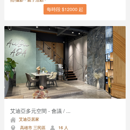
每時段 $12000 起
艾迪亞多元空間 - 會議 / ...
艾迪亞居家
高雄市 三民區
16 人