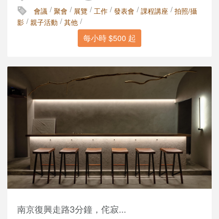
/
/
/
/
/
/
會議
聚會
展覽
工作
發表會
課程講座
拍照/攝
/
/
/
影
親子活動
其他
每小時 $500 起
南京復興走路3分鐘，侘寂...