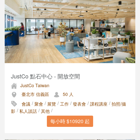
JustCo 點石中心 - 開放空間
JustCo Taiwan
臺北市 信義區
50 人
/
/
/
/
/
/
會議
聚會
展覽
工作
發表會
課程講座
拍照/攝
/
/
/
影
私人談話
其他
每小時 $10920 起