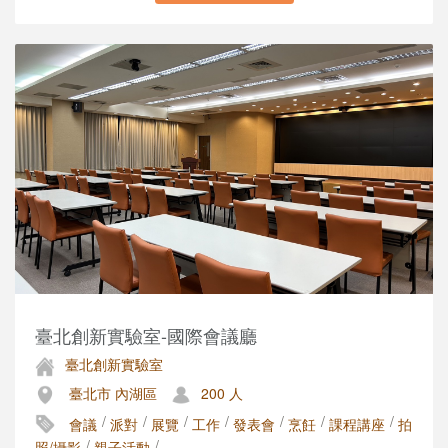
臺北創新實驗室-國際會議廳
臺北創新實驗室
臺北市 內湖區
200 人
/
/
/
/
/
/
/
會議
派對
展覽
工作
發表會
烹飪
課程講座
拍
/
/
照/攝影
親子活動