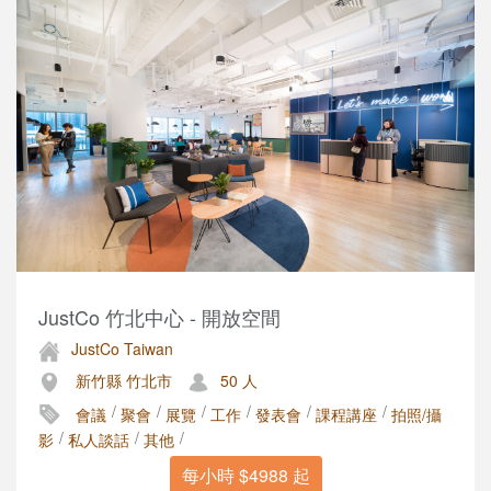
JustCo 竹北中心 - 開放空間
JustCo Taiwan
新竹縣 竹北市
50 人
/
/
/
/
/
/
會議
聚會
展覽
工作
發表會
課程講座
拍照/攝
/
/
/
影
私人談話
其他
每小時 $4988 起