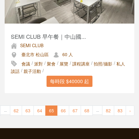
SEMI CLUB 早午餐｜中山國...
SEMI CLUB
臺北市 松山區
60 人
/
/
/
/
/
/
會議
派對
聚會
展覽
課程講座
拍照/攝影
私人
/
/
談話
親子活動
每時段 $40000 起
62
63
64
65
66
67
68
82
83
›
...
...