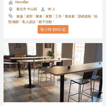
HonnBar
臺北市 中山區
30 人
/
/
/
/
/
/
/
會議
派對
聚會
展覽
工作
發表會
課程講座
拍
/
/
/
照/攝影
私人談話
親子活動
每小時 $900 起