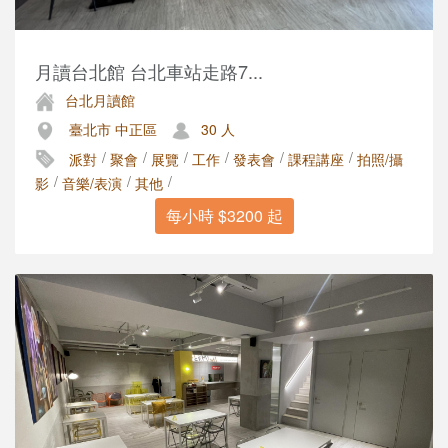
月讀台北館 台北車站走路7...
台北月讀館
臺北市 中正區
30 人
/
/
/
/
/
/
派對
聚會
展覽
工作
發表會
課程講座
拍照/攝
/
/
/
影
音樂/表演
其他
每小時 $3200 起