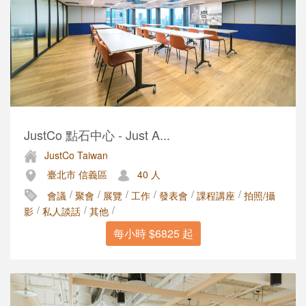
JustCo 點石中心 - Just A...
JustCo Taiwan
臺北市 信義區
40 人
/
/
/
/
/
/
會議
聚會
展覽
工作
發表會
課程講座
拍照/攝
/
/
/
影
私人談話
其他
每小時 $6825 起