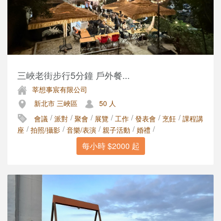
三峽老街步行5分鐘 戶外餐...
莘想事宸有限公司
新北市 三峽區
50 人
/
/
/
/
/
/
/
會議
派對
聚會
展覽
工作
發表會
烹飪
課程講
/
/
/
/
/
座
拍照/攝影
音樂/表演
親子活動
婚禮
每小時 $2000 起