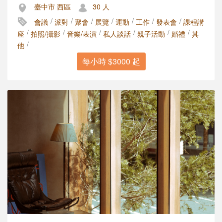
臺中市 西區
30 人
/
/
/
/
/
/
/
會議
派對
聚會
展覽
運動
工作
發表會
課程講
/
/
/
/
/
/
座
拍照/攝影
音樂/表演
私人談話
親子活動
婚禮
其
/
他
每小時 $3000 起