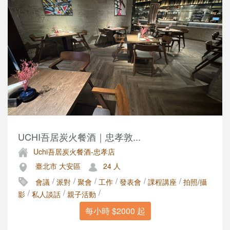
UCHI吾居炭火餐酒｜忠孝敦...
Uchi吾居炭火餐酒-忠孝店
臺北市 大安區
24 人
/
/
/
/
/
/
會議
派對
聚會
工作
發表會
課程講座
拍照/攝
/
/
/
影
私人談話
親子活動
每小時 $2000 起