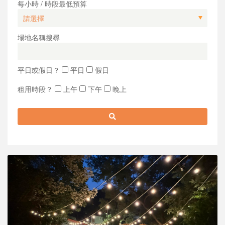
每小時 / 時段最低預算
場地名稱搜尋
平日或假日？
平日
假日
租用時段？
上午
下午
晚上