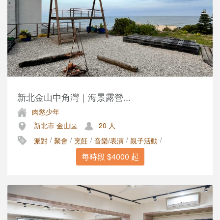
新北金山中角灣｜海景露營...
肉慾少年
新北市 金山區
20 人
/
/
/
/
/
派對
聚會
烹飪
音樂/表演
親子活動
每時段 $4000 起