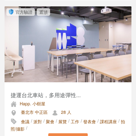
官方驗證
置頂
捷運台北車站，多用途彈性...
Happ. 小樹屋
臺北市 中正區
28 人
/
/
/
/
/
/
/
會議
派對
聚會
展覽
工作
發表會
課程講座
拍
/
照/攝影