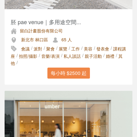
胚 pae venue｜多用途空間...
留白計畫股份有限公司
新北市 林口區
65 人
/
/
/
/
/
/
/
會議
派對
聚會
展覽
工作
美容
發表會
課程講
/
/
/
/
/
/
座
拍照/攝影
音樂/表演
私人談話
親子活動
婚禮
其
/
他
每小時 $2500 起