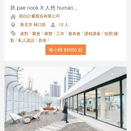
胚 pae nook X 人然 human...
留白計畫股份有限公司
新北市 林口區
12 人
/
/
/
/
/
/
派對
聚會
展覽
工作
發表會
課程講座
拍照/攝
/
/
/
影
私人談話
其他
每小時 $5000 起