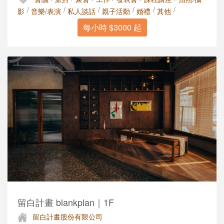
/
/
/
/
/
/
影
音樂/表演
私人談話
親子活動
婚禮
其他
每小時 $3000 起
留白計畫 blankplan｜1F
留白計畫股份有限公司