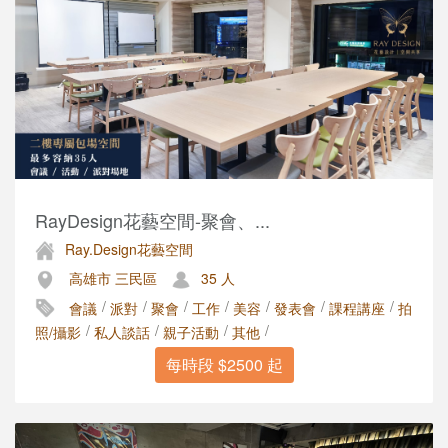
RayDesign花藝空間-聚會、...
Ray.Design花藝空間
高雄市 三民區
35 人
/
/
/
/
/
/
/
會議
派對
聚會
工作
美容
發表會
課程講座
拍
/
/
/
/
照/攝影
私人談話
親子活動
其他
每時段 $2500 起