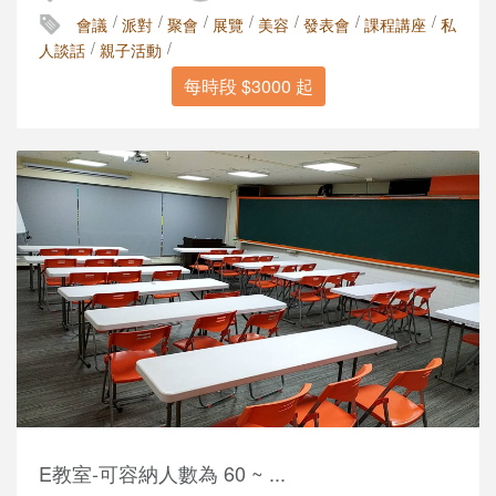
/
/
/
/
/
/
/
會議
派對
聚會
展覽
美容
發表會
課程講座
私
/
/
人談話
親子活動
每時段 $3000 起
E教室-可容納人數為 60 ~ ...