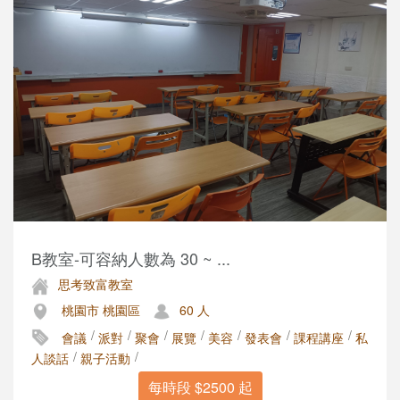
B教室-可容納人數為 30 ~ ...
思考致富教室
桃園市 桃園區
60 人
/
/
/
/
/
/
/
會議
派對
聚會
展覽
美容
發表會
課程講座
私
/
/
人談話
親子活動
每時段 $2500 起