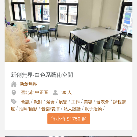
新創無界-白色系藝術空間
新創無界
臺北市 中正區
30 人
/
/
/
/
/
/
/
會議
派對
聚會
展覽
工作
美容
發表會
課程講
/
/
/
/
/
座
拍照/攝影
音樂/表演
私人談話
親子活動
每小時 $1750 起