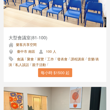
大型會議室(81-100)
樂客共享空間
臺中市 南區
100 人
/
/
/
/
/
/
會議
聚會
展覽
工作
發表會
課程講座
音樂/表
/
/
/
演
私人談話
親子活動
每小時 $1500 起