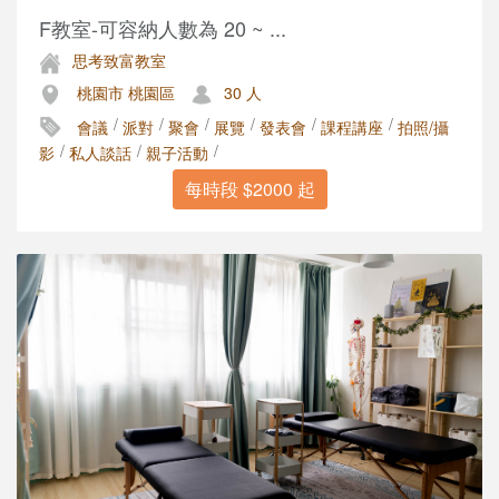
F教室-可容納人數為 20 ~ ...
思考致富教室
桃園市 桃園區
30 人
/
/
/
/
/
/
會議
派對
聚會
展覽
發表會
課程講座
拍照/攝
/
/
/
影
私人談話
親子活動
每時段 $2000 起