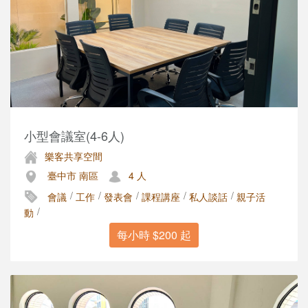
小型會議室(4-6人)
樂客共享空間
臺中市 南區
4 人
/
/
/
/
/
會議
工作
發表會
課程講座
私人談話
親子活
/
動
每小時 $200 起