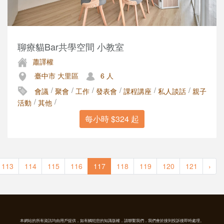
聊療貓Bar共學空間 小教室
蕭譯權
臺中市 大里區
6 人
/
/
/
/
/
/
會議
聚會
工作
發表會
課程講座
私人談話
親子
/
/
活動
其他
每小時 $324 起
113
114
115
116
117
118
119
120
121
›
本網站的所有資訊均由用戶提供，如有觸犯您的知識版權，請聯繫我們，我們會於接到投訴後即時處理。