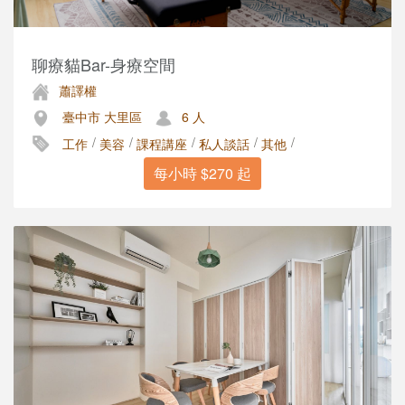
聊療貓Bar-身療空間
蕭譯權
臺中市 大里區
6 人
/
/
/
/
/
工作
美容
課程講座
私人談話
其他
每小時 $270 起