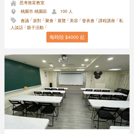
思考致富教室
桃園市 桃園區
100 人
/
/
/
/
/
/
/
會議
派對
聚會
展覽
美容
發表會
課程講座
私
/
/
人談話
親子活動
每時段 $4000 起