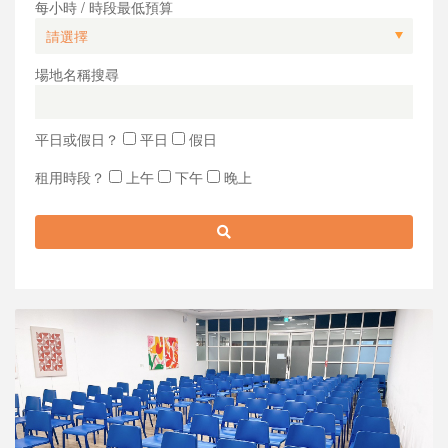
每小時 / 時段最低預算
場地名稱搜尋
平日或假日？
平日
假日
租用時段？
上午
下午
晚上