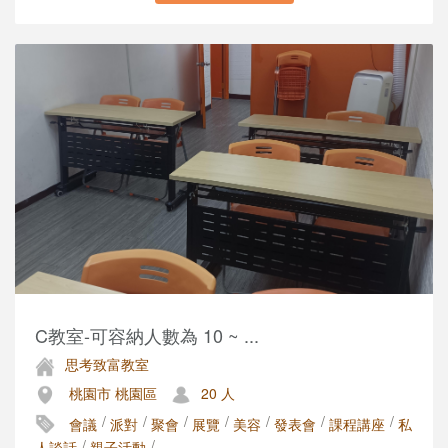
C教室-可容納人數為 10 ~ ...
思考致富教室
桃園市 桃園區
20 人
/
/
/
/
/
/
/
會議
派對
聚會
展覽
美容
發表會
課程講座
私
/
/
人談話
親子活動