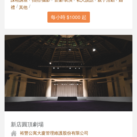
/
/
禮
其他
每小時 $1000 起
新店圓頂劇場
裕豐公寓大廈管理維護股份有限公司