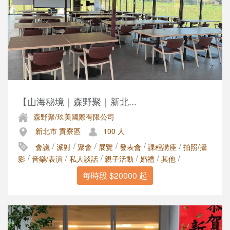
【山海秘境｜森野聚｜新北...
森野聚/玖美國際有限公司
新北市 貢寮區
100 人
/
/
/
/
/
/
會議
派對
聚會
展覽
發表會
課程講座
拍照/攝
/
/
/
/
/
/
影
音樂/表演
私人談話
親子活動
婚禮
其他
每時段 $20000 起