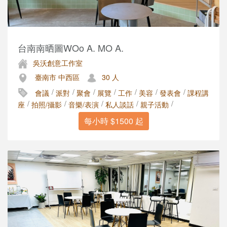
台南南晒圖WOo A. MO A.
吳沃創意工作室
臺南市 中西區
30 人
/
/
/
/
/
/
/
會議
派對
聚會
展覽
工作
美容
發表會
課程講
/
/
/
/
/
座
拍照/攝影
音樂/表演
私人談話
親子活動
每小時 $1500 起