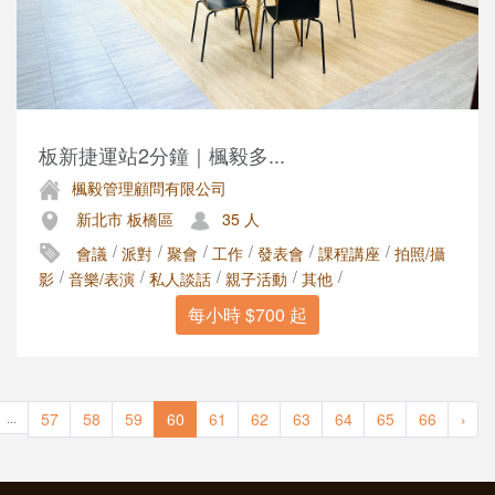
板新捷運站2分鐘｜楓毅多...
楓毅管理顧問有限公司
新北市 板橋區
35 人
/
/
/
/
/
/
會議
派對
聚會
工作
發表會
課程講座
拍照/攝
/
/
/
/
/
影
音樂/表演
私人談話
親子活動
其他
每小時 $700 起
57
58
59
60
61
62
63
64
65
66
›
...