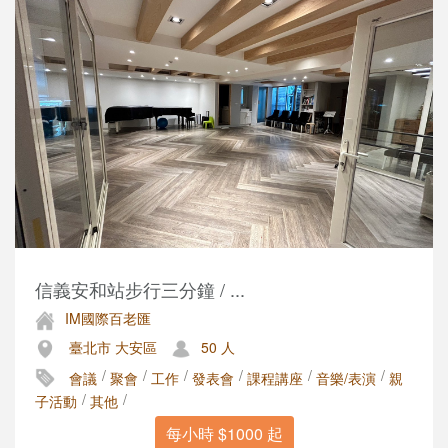
信義安和站步行三分鐘 / ...
IM國際百老匯
臺北市 大安區
50 人
/
/
/
/
/
/
會議
聚會
工作
發表會
課程講座
音樂/表演
親
/
/
子活動
其他
每小時 $1000 起