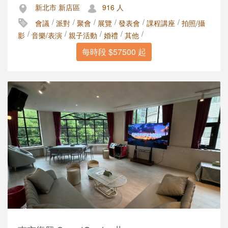
新北市 新店區
916 人
/
/
/
/
/
/
會議
派對
聚會
展覽
發表會
課程講座
拍照/攝
/
/
/
/
/
影
音樂/表演
親子活動
婚禮
其他
每時段 $57500 起