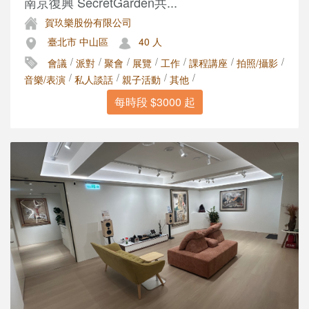
南京復興 SecretGarden共...
賀玖樂股份有限公司
臺北市 中山區
40 人
/
/
/
/
/
/
/
會議
派對
聚會
展覽
工作
課程講座
拍照/攝影
/
/
/
/
音樂/表演
私人談話
親子活動
其他
每時段 $3000 起