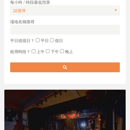
每小時 / 時段最低預算
場地名稱搜尋
平日或假日？
平日
假日
租用時段？
上午
下午
晚上