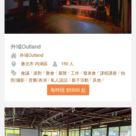
外域Outland
外域Outland
臺北市 內湖區
150 人
/
/
/
/
/
/
/
會議
派對
聚會
展覽
工作
發表會
課程講座
拍
/
/
/
/
/
照/攝影
音樂/表演
私人談話
親子活動
其他
每時段 $5000 起