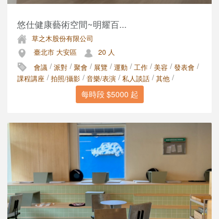
悠仕健康藝術空間~明耀百...
草之木股份有限公司
臺北市 大安區
20 人
/
/
/
/
/
/
/
/
會議
派對
聚會
展覽
運動
工作
美容
發表會
/
/
/
/
/
課程講座
拍照/攝影
音樂/表演
私人談話
其他
每時段 $5000 起