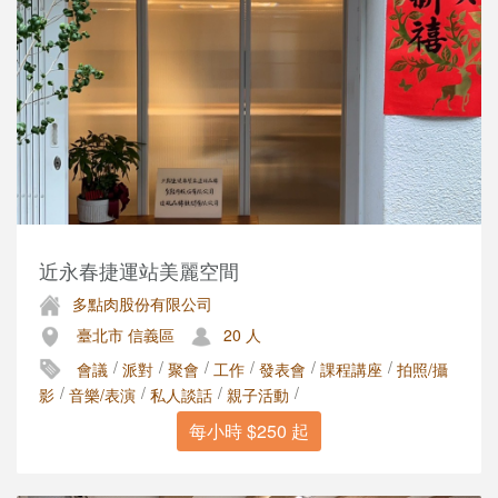
近永春捷運站美麗空間
多點肉股份有限公司
臺北市 信義區
20 人
/
/
/
/
/
/
會議
派對
聚會
工作
發表會
課程講座
拍照/攝
/
/
/
/
影
音樂/表演
私人談話
親子活動
每小時 $250 起