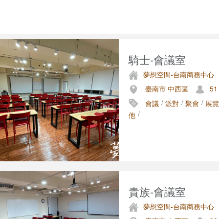
騎士-會議室
夢想空間-台南商務中心
臺南市 中西區
51
/
/
/
會議
派對
聚會
展覽
/
他
貴族-會議室
夢想空間-台南商務中心