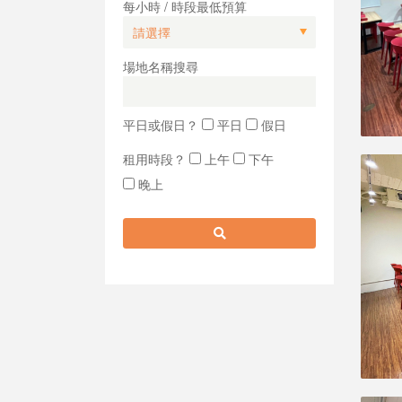
每小時 / 時段最低預算
場地名稱搜尋
平日或假日？
平日
假日
租用時段？
上午
下午
晚上