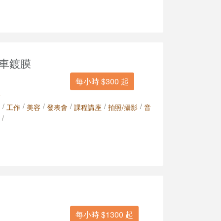
汽車鍍膜
每小時 $300 起
人
/
/
/
/
/
/
工作
美容
發表會
課程講座
拍照/攝影
音
/
每小時 $1300 起