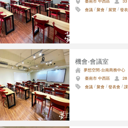
臺南市 中西區
33
/
/
/
會議
聚會
展覽
發表
機會-會議室
夢想空間-台南商務中心
臺南市 中西區
28
/
/
/
會議
聚會
發表會
課