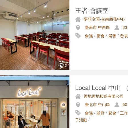
王者-會議室
夢想空間-台南商務中心
臺南市 中西區
33
/
/
/
會議
聚會
展覽
發表
Local Local 中山 
再地再地股份有限公司
臺北市 中山區
50
/
/
/
會議
派對
聚會
工作
/
子活動