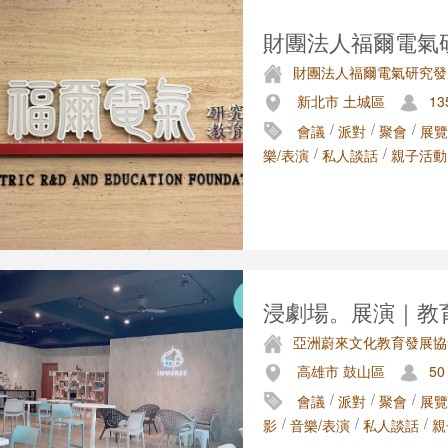
財團法人福爾電氣研
財團法人福爾電氣研究發
新北市 土城區
13
/
/
/
會議
派對
聚會
展覽
/
/
樂/表演
私人談話
親子活動
浸劇場。展演｜教育
亞洲蔚來文化教育發展協
高雄市 鼓山區
50
/
/
/
會議
派對
聚會
展覽
/
/
/
影
音樂/表演
私人談話
親