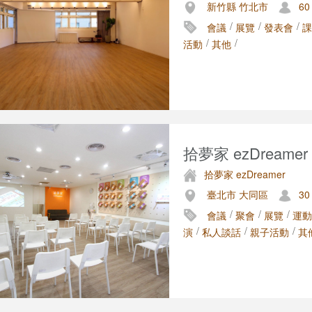
新竹縣 竹北市
60
/
/
/
會議
展覽
發表會
課
/
/
活動
其他
拾夢家 ezDreamer
拾夢家 ezDreamer
臺北市 大同區
30
/
/
/
會議
聚會
展覽
運動
/
/
/
演
私人談話
親子活動
其