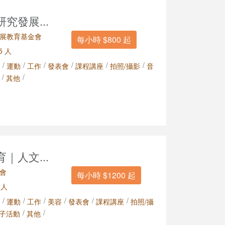
究發展...
展教育基金會
每小時 $800 起
5 人
/
/
/
/
/
/
運動
工作
發表會
課程講座
拍照/攝影
音
/
/
其他
｜人文...
會
每小時 $1200 起
 人
/
/
/
/
/
/
運動
工作
美容
發表會
課程講座
拍照/攝
/
/
子活動
其他