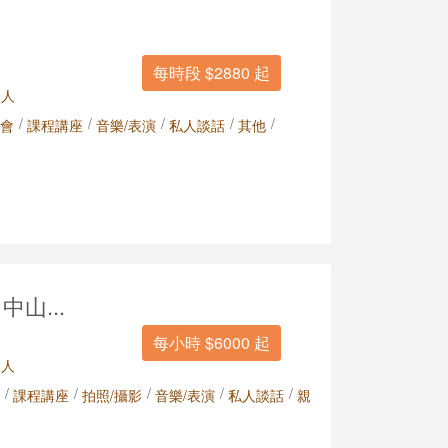
每時段 $2880 起
 人
/
/
/
/
/
會
課程講座
音樂/表演
私人談話
其他
（中山...
每小時 $6000 起
 人
/
/
/
/
/
課程講座
拍照/攝影
音樂/表演
私人談話
親