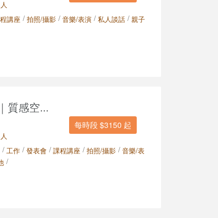
 人
/
/
/
/
程講座
拍照/攝影
音樂/表演
私人談話
親子
｜質感空...
每時段 $3150 起
 人
/
/
/
/
/
工作
發表會
課程講座
拍照/攝影
音樂/表
/
他