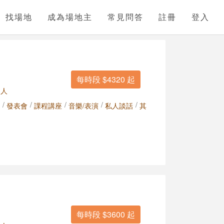
找場地
成為場地主
常見問答
註冊
登入
每時段 $4320 起
 人
/
/
/
/
/
發表會
課程講座
音樂/表演
私人談話
其
每時段 $3600 起