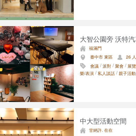
大智公園旁 沃特
福滿門
臺中市 東區
26 
/
/
/
會議
派對
聚會
展覽
/
/
樂/表演
私人談話
親子活動
中大型活動空間
甘納許. 在在