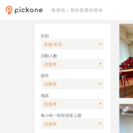
挑場地 | 替你挑選好場地
目的
活動人數
縣市
地區
每小時 / 時段預算上限