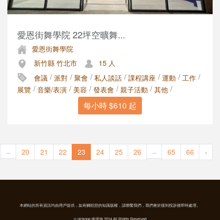
愛恩街舞學院 22坪空曠舞...
愛恩街舞學院
新竹縣 竹北市
15 人
/
/
/
/
/
/
/
會議
派對
聚會
私人談話
課程講座
運動
工作
/
/
/
/
/
/
展覽
音樂/表演
美容
發表會
親子活動
其他
每小時 $610 起
20
21
22
23
24
25
26
65
66
›
...
...
本網站的所有資訊均由用戶提供，如有觸犯您的知識版權，請聯繫我們，我們會於接到投訴後即時處理。
© pickone 挑場地 2014 All Rights Reserved