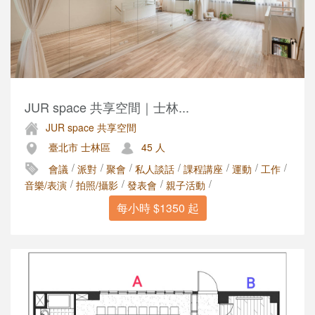
JUR space 共享空間｜士林...
JUR space 共享空間
臺北市 士林區
45 人
/
/
/
/
/
/
/
會議
派對
聚會
私人談話
課程講座
運動
工作
/
/
/
/
音樂/表演
拍照/攝影
發表會
親子活動
每小時 $1350 起