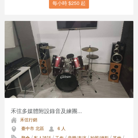
每小時 $250 起
禾弦多媒體附設錄音及練團...
禾弦行銷
臺中市 北區
6 人
/
/
/
/
/
/
聚會
私人談話
工作
音樂/表演
拍照/攝影
其他