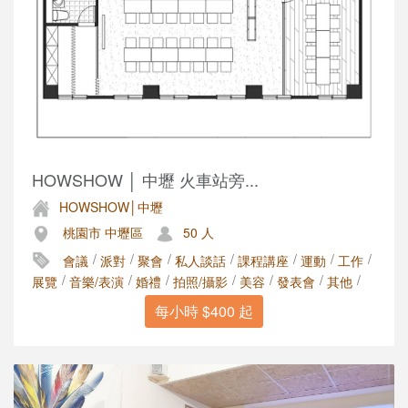
HOWSHOW │ 中壢 火車站旁...
HOWSHOW│中壢
桃園市 中壢區
50 人
/
/
/
/
/
/
/
會議
派對
聚會
私人談話
課程講座
運動
工作
/
/
/
/
/
/
/
展覽
音樂/表演
婚禮
拍照/攝影
美容
發表會
其他
每小時 $400 起