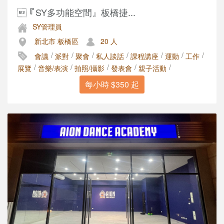
『SY多功能空間』板橋捷...
SY管理員
新北市 板橋區
20 人
/
/
/
/
/
/
/
會議
派對
聚會
私人談話
課程講座
運動
工作
/
/
/
/
/
展覽
音樂/表演
拍照/攝影
發表會
親子活動
每小時 $350 起