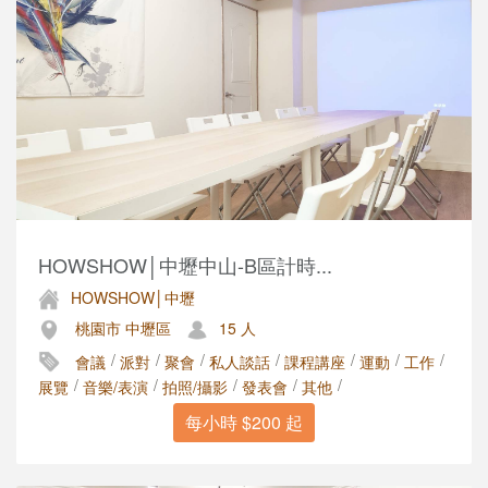
HOWSHOW│中壢中山-B區計時...
HOWSHOW│中壢
桃園市 中壢區
15 人
/
/
/
/
/
/
/
會議
派對
聚會
私人談話
課程講座
運動
工作
/
/
/
/
/
展覽
音樂/表演
拍照/攝影
發表會
其他
每小時 $200 起