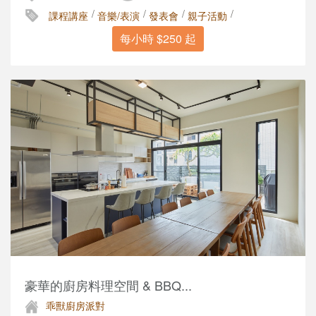
/
/
/
/
課程講座
音樂/表演
發表會
親子活動
每小時 $250 起
豪華的廚房料理空間 & BBQ...
乖獸廚房派對