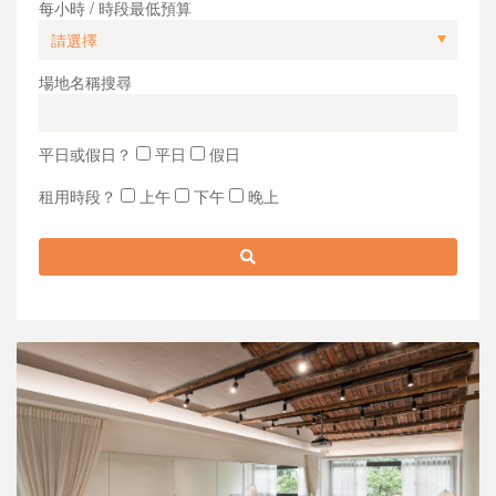
每小時 / 時段最低預算
場地名稱搜尋
平日或假日？
平日
假日
租用時段？
上午
下午
晚上