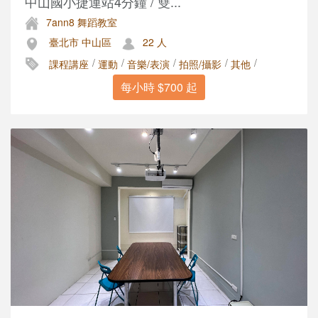
中山國小捷運站4分鐘 / 雙...
7ann8 舞蹈教室
臺北市 中山區
22 人
/
/
/
/
/
課程講座
運動
音樂/表演
拍照/攝影
其他
每小時 $700 起