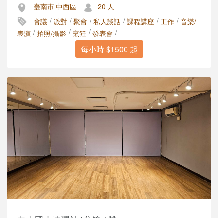
臺南市 中西區
20 人
/
/
/
/
/
/
會議
派對
聚會
私人談話
課程講座
工作
音樂/
/
/
/
/
表演
拍照/攝影
烹飪
發表會
每小時 $1500 起