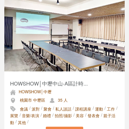
HOWSHOW│中壢中山-A區計時...
HOWSHOW│中壢
桃園市 中壢區
35 人
/
/
/
/
/
/
/
會議
派對
聚會
私人談話
課程講座
運動
工作
/
/
/
/
/
/
展覽
音樂/表演
婚禮
拍照/攝影
美容
發表會
親子活
/
/
動
其他