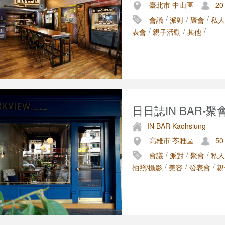
臺北市 中山區
20
/
/
/
會議
派對
聚會
私人
/
/
/
表會
親子活動
其他
日日誌IN BAR-聚會
IN BAR Kaohsiung
高雄市 苓雅區
50
/
/
/
會議
派對
聚會
私人
/
/
/
拍照/攝影
美容
發表會
親