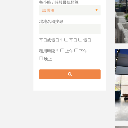
每小時 / 時段最低預算
場地名稱搜尋
平日或假日？
平日
假日
租用時段？
上午
下午
晚上