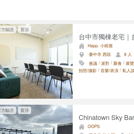
官方驗證
置頂
台中市獨棟老宅｜多
Happ. 小樹屋
臺中市 西區
8 人
/
/
/
會議
派對
聚會
展覽
/
/
拍照/攝影
音樂/表演
私人
官方驗證
置頂
Chinatown Sky B
OOPS