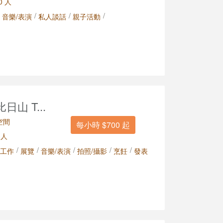
0 人
/
/
/
音樂/表演
私人談話
親子活動
山 T...
空間
每小時 $700 起
 人
/
/
/
/
/
工作
展覽
音樂/表演
拍照/攝影
烹飪
發表