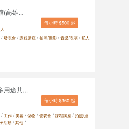
高雄...
每小時 $500 起
 人
/
/
/
/
/
發表會
課程講座
拍照/攝影
音樂/表演
私人
用途共...
每小時 $360 起
人
/
/
/
/
/
/
工作
美容
儲物
發表會
課程講座
拍照/攝
/
/
子活動
其他