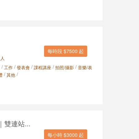
每時段 $7500 起
 人
/
/
/
/
/
工作
發表會
課程講座
拍照/攝影
音樂/表
/
/
禮
其他
'｜雙連站...
每小時 $3000 起