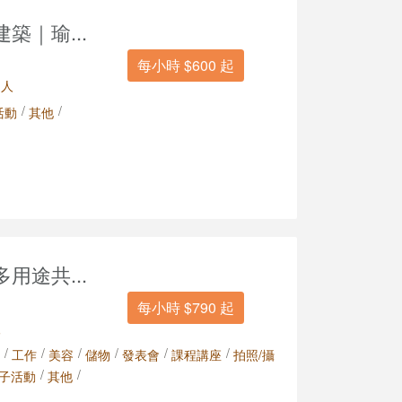
築｜瑜...
每小時 $600 起
 人
/
/
活動
其他
用途共...
每小時 $790 起
人
/
/
/
/
/
/
工作
美容
儲物
發表會
課程講座
拍照/攝
/
/
子活動
其他