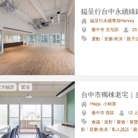
鎰呈行台中永續綠建
鎰呈行永續專員Harvey
臺中市 北屯區
25
/
/
運動
音樂/表演
親子
官方驗證
置頂
台中市獨棟老宅｜多
Happ. 小樹屋
臺中市 西區
12 
/
/
/
會議
派對
聚會
展覽
/
/
/
影
音樂/表演
私人談話
親