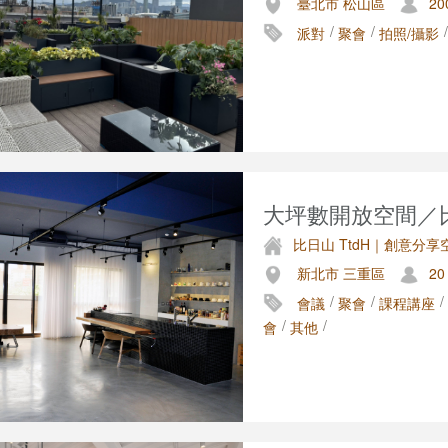
臺北市 松山區
20
/
/
/
派對
聚會
拍照/攝影
大坪數開放空間／比日
比日山 TtdH｜創意分享
新北市 三重區
20
/
/
/
會議
聚會
課程講座
/
/
會
其他