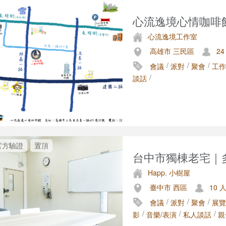
心流逸境心情咖啡館(
心流逸境工作室
高雄市 三民區
24
/
/
/
會議
派對
聚會
工作
/
談話
官方驗證
置頂
台中市獨棟老宅｜多
Happ. 小樹屋
臺中市 西區
10 
/
/
/
會議
派對
聚會
展覽
/
/
/
影
音樂/表演
私人談話
親