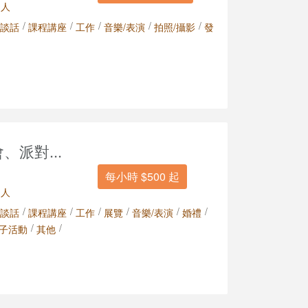
 人
/
/
/
/
/
談話
課程講座
工作
音樂/表演
拍照/攝影
發
、派對...
每小時 $500 起
 人
/
/
/
/
/
/
談話
課程講座
工作
展覽
音樂/表演
婚禮
/
/
子活動
其他