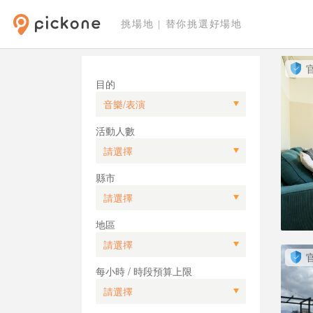
挑場地 | 替你挑選好場地
目的
活動人數
縣市
地區
每小時 / 時段預算上限