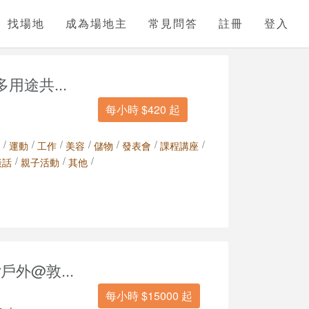
找場地
成為場地主
常見問答
註冊
登入
用途共...
每小時 $420 起
/
/
/
/
/
/
/
運動
工作
美容
儲物
發表會
課程講座
/
/
/
談話
親子活動
其他
ar戶外@敦...
每小時 $15000 起