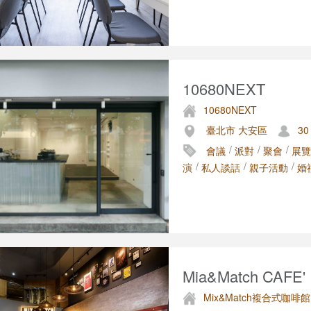
10680NEXT
10680NEXT
臺北市 大安區
30
/
/
/
會議
派對
聚會
展覽
/
/
/
演
私人談話
親子活動
婚
Mia&Match CAFE
Mix&Match複合式咖啡館