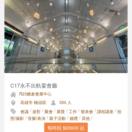
C17永不出軌宴會廳
R23糖倉會展中心
高雄市 橋頭區
350 人
/
/
/
/
/
/
/
會議
派對
聚會
展覽
工作
發表會
課程講座
拍
/
/
/
/
/
照/攝影
音樂/表演
親子活動
婚禮
其他
每時段 $65600 起