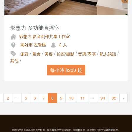
影想力 多功能直播室
影想力 影音創作共享工作室
高雄市 左營區
2 人
/
/
/
/
/
/
派對
聚會
美容
拍照/攝影
音樂/表演
私人談話
/
其他
每小時 $200 起
1
2
5
6
7
8
9
10
11
94
95
›
...
...
本網站的所有資訊均由用戶提供，如有觸犯您的知識版權，請聯繫我們，我們會於接到投訴後即時處理。