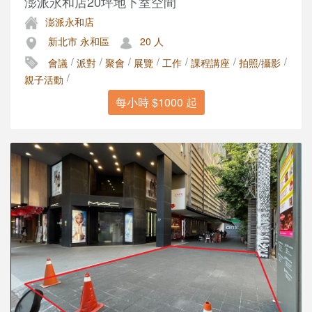
澎派永和店20坪地下室空間
澎派永和店
新北市 永和區
20 人
/
/
/
/
/
/
/
會議
派對
聚會
展覽
工作
課程講座
拍照/攝影
/
親子活動
每小時 $1000 起