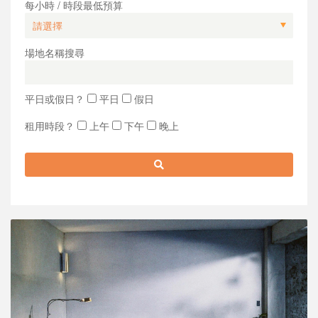
每小時 / 時段最低預算
場地名稱搜尋
平日或假日？
平日
假日
租用時段？
上午
下午
晚上