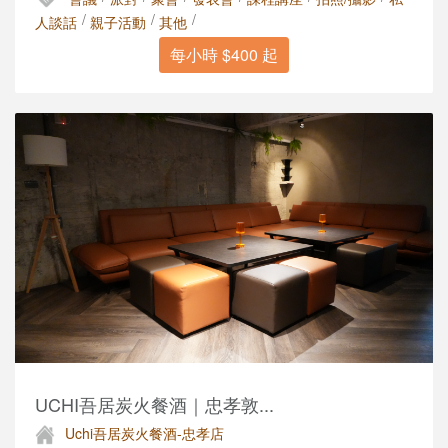
/
/
/
人談話
親子活動
其他
每小時 $400 起
UCHI吾居炭火餐酒｜忠孝敦...
Uchi吾居炭火餐酒-忠孝店