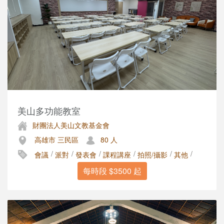
美山多功能教室
財團法人美山文教基金會
高雄市 三民區
80 人
/
/
/
/
/
/
會議
派對
發表會
課程講座
拍照/攝影
其他
每時段 $3500 起