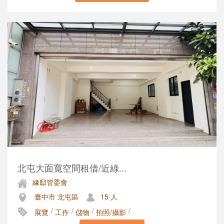
北屯大面寬空間租借/近綠...
緣邸管委會
臺中市 北屯區
15 人
/
/
/
/
展覽
工作
儲物
拍照/攝影