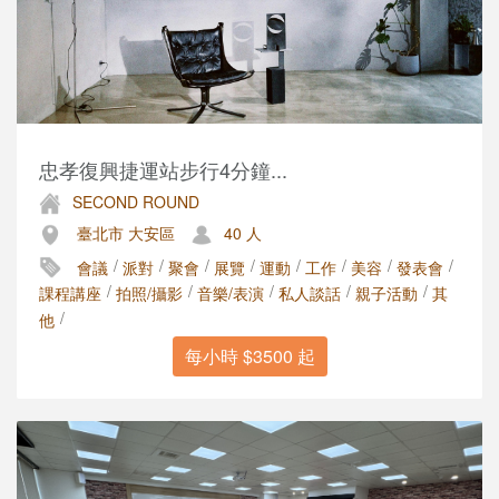
忠孝復興捷運站步行4分鐘...
SECOND ROUND
臺北市 大安區
40 人
/
/
/
/
/
/
/
/
會議
派對
聚會
展覽
運動
工作
美容
發表會
/
/
/
/
/
課程講座
拍照/攝影
音樂/表演
私人談話
親子活動
其
/
他
每小時 $3500 起