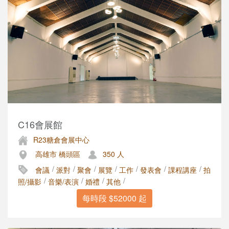
C16會展館
R23糖倉會展中心
高雄市 橋頭區
350 人
/
/
/
/
/
/
/
會議
派對
聚會
展覽
工作
發表會
課程講座
拍
/
/
/
/
照/攝影
音樂/表演
婚禮
其他
每時段 $52000 起