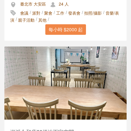
臺北市 大安區
24 人
/
/
/
/
/
/
會議
派對
聚會
工作
發表會
拍照/攝影
音樂/表
/
/
/
演
親子活動
其他
每小時 $2000 起