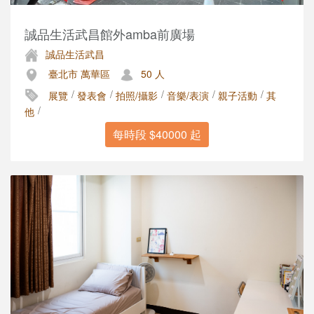
誠品生活武昌館外amba前廣場
誠品生活武昌
臺北市 萬華區
50 人
/
/
/
/
/
展覽
發表會
拍照/攝影
音樂/表演
親子活動
其
/
他
每時段 $40000 起