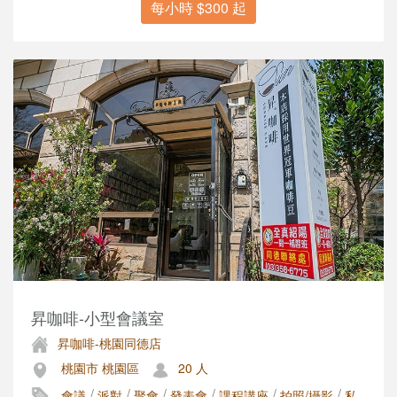
每小時 $300 起
昇咖啡-小型會議室
昇咖啡-桃園同德店
桃園市 桃園區
20 人
/
/
/
/
/
/
會議
派對
聚會
發表會
課程講座
拍照/攝影
私