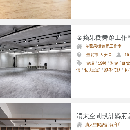
金蘋果樹舞蹈工作室 
金蘋果樹舞蹈工作室
臺北市 大安區
15
/
/
/
會議
派對
聚會
展覽
/
/
/
演
私人談話
親子活動
其
清太空間設計縣府
清太空間設計縣府店