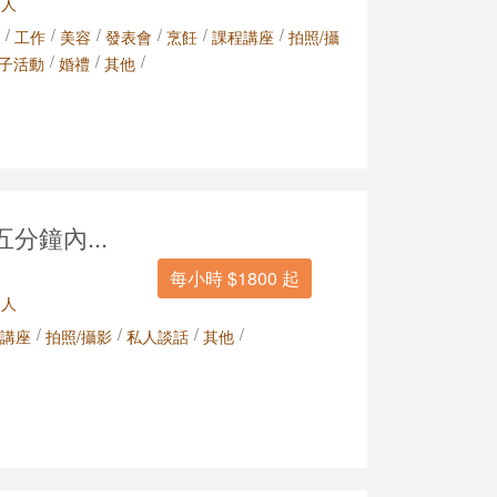
 人
/
/
/
/
/
/
工作
美容
發表會
烹飪
課程講座
拍照/攝
/
/
/
子活動
婚禮
其他
分鐘內...
每小時 $1800 起
 人
/
/
/
/
講座
拍照/攝影
私人談話
其他