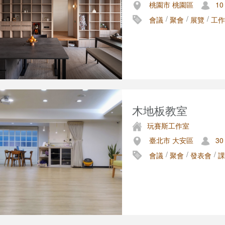
桃園市 桃園區
10
/
/
/
會議
聚會
展覽
工作
木地板教室
玩賽斯工作室
臺北市 大安區
30
/
/
/
會議
聚會
發表會
課