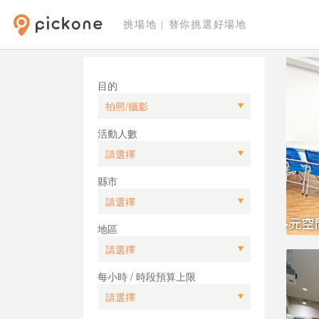
挑場地 | 替你挑選好場地
目的
活動人數
縣市
地區
每小時 / 時段預算上限