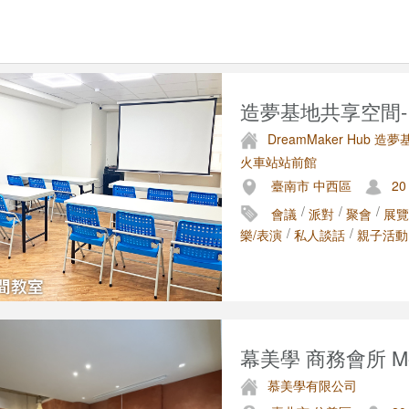
造夢基地共享空間-台
DreamMaker Hub 
火車站站前館
臺南市 中西區
20
/
/
/
會議
派對
聚會
展覽
/
/
樂/表演
私人談話
親子活動
幕美學 商務會所 Moon
慕美學有限公司