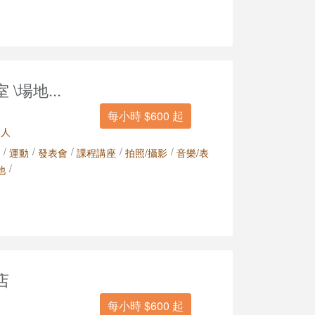
\場地...
每小時 $600 起
 人
/
/
/
/
/
運動
發表會
課程講座
拍照/攝影
音樂/表
/
他
店
每小時 $600 起