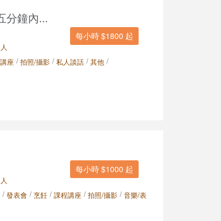
分鐘內...
每小時 $1800 起
 人
/
/
/
/
講座
拍照/攝影
私人談話
其他
每小時 $1000 起
 人
/
/
/
/
/
發表會
烹飪
課程講座
拍照/攝影
音樂/表