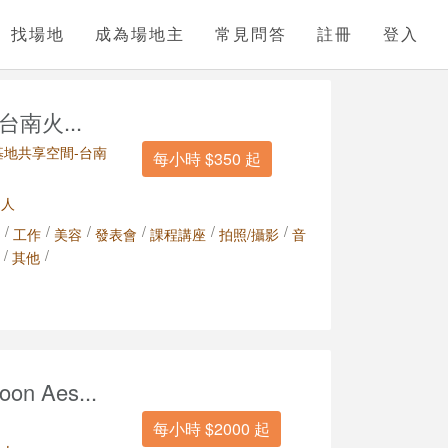
找場地
成為場地主
常見問答
註冊
登入
南火...
造夢基地共享空間-台南
每小時 $350 起
 人
/
/
/
/
/
/
工作
美容
發表會
課程講座
拍照/攝影
音
/
/
其他
 Aes...
每小時 $2000 起