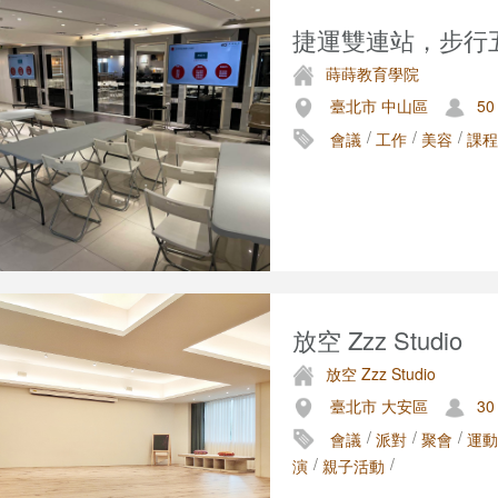
捷運雙連站，步行五
蒔蒔教育學院
臺北市 中山區
50
/
/
/
會議
工作
美容
課程
放空 Zzz Studio
放空 Zzz Studio
臺北市 大安區
30
/
/
/
會議
派對
聚會
運動
/
/
演
親子活動