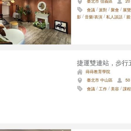
臺北市 信義區
20
/
/
/
會議
派對
聚會
展覽
/
/
/
影
音樂/表演
私人談話
親
捷運雙連站，步行五
蒔蒔教育學院
臺北市 中山區
50
/
/
/
會議
工作
美容
課程