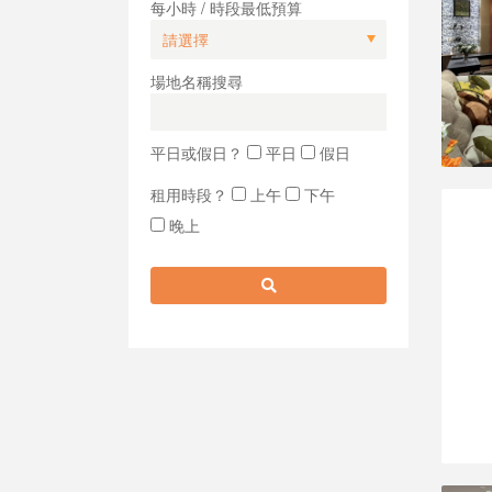
每小時 / 時段最低預算
場地名稱搜尋
平日或假日？
平日
假日
租用時段？
上午
下午
晚上