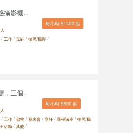
攝影棚...
每小時 $1400 起
 人
/
/
/
/
工作
烹飪
拍照/攝影
，三個...
每小時 $600 起
 人
/
/
/
/
/
/
工作
儲物
發表會
烹飪
課程講座
拍照/攝
/
/
子活動
其他