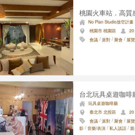
桃園火車站．高質感
No Plan Studio放空計畫
桃園市 桃園區
20
/
/
/
會議
派對
聚會
展覽
台北玩具桌遊咖啡廳
玩具桌遊咖啡廳
臺北市 北投區
20
/
/
/
會議
派對
聚會
展覽
/
/
/
影
音樂/表演
私人談話
親