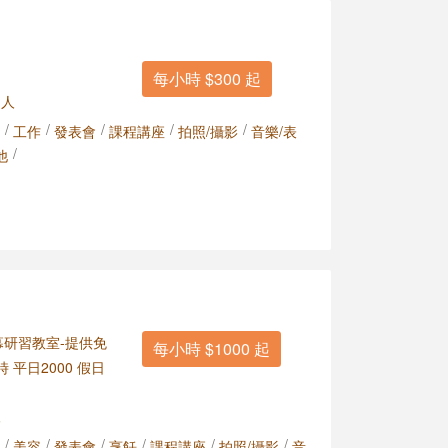
每小時 $300 起
 人
/
/
/
/
/
工作
發表會
課程講座
拍照/攝影
音樂/表
/
他
幕研習教室-提供免
每小時 $1000 起
 平日2000 假日
人
/
/
/
/
/
/
美容
發表會
烹飪
課程講座
拍照/攝影
音