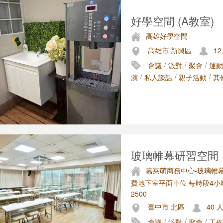
好學空間 (A教室)
高雄好學空間
高雄市 新興區
12
/
/
/
會議
派對
聚會
運動
/
/
/
演
私人談話
親子活動
其
玻璃帷幕研習空間
嘉寀萌商務中心-玻璃帷
費地下室平面車位 每時段4小時
2500
臺中市 北區
40 
/
/
/
會議
派對
聚會
工作