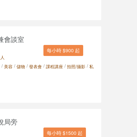
兼會談室
每小時 $900 起
 人
/
/
/
/
/
/
美容
儲物
發表會
課程講座
拍照/攝影
私
稅局旁
每小時 $1500 起