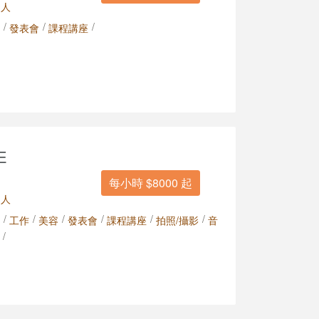
 人
/
/
/
發表會
課程講座
E
每小時 $8000 起
 人
/
/
/
/
/
/
工作
美容
發表會
課程講座
拍照/攝影
音
/