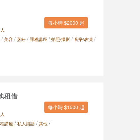
每小時 $2000 起
 人
/
/
/
/
/
/
美容
烹飪
課程講座
拍照/攝影
音樂/表演
地租借
每小時 $1500 起
 人
/
/
/
程講座
私人談話
其他