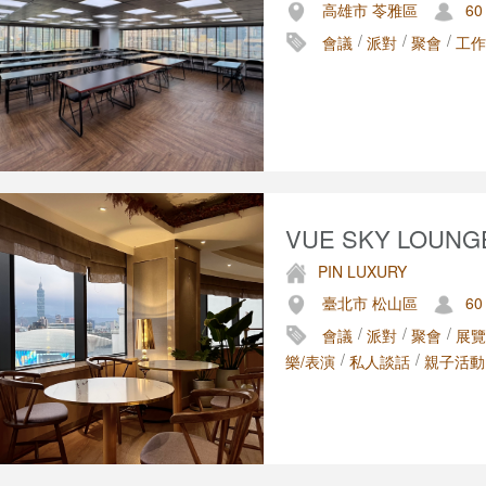
高雄市 苓雅區
60
/
/
/
會議
派對
聚會
工作
VUE SKY LOUNG
PIN LUXURY
臺北市 松山區
60
/
/
/
會議
派對
聚會
展覽
/
/
樂/表演
私人談話
親子活動