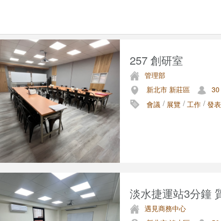
257 創研室
管理部
新北市 新莊區
30
/
/
/
會議
展覽
工作
發表
淡水捷運站3分鐘 質
遇見商務中心