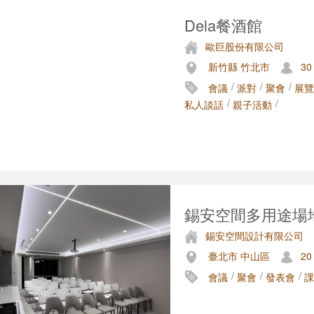
Dela餐酒館
歐巨股份有限公司
新竹縣 竹北市
30
/
/
/
會議
派對
聚會
展覽
/
/
私人談話
親子活動
錫安空間多用途場
錫安空間設計有限公司
臺北市 中山區
20
/
/
/
會議
聚會
發表會
課