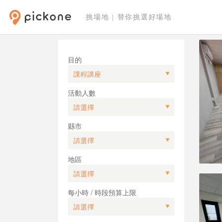
挑場地 | 替你挑選好場地
目的
活動人數
縣市
地區
每小時 / 時段預算上限