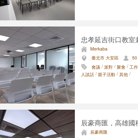
忠孝延吉街口教室
Merkaba
臺北市 大安區
50
/
/
/
會議
派對
聚會
工作
/
/
/
人談話
親子活動
其他
辰豪商匯，高雄國
辰豪商匯