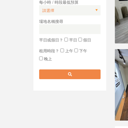
每小時 / 時段最低預算
場地名稱搜尋
平日或假日？
平日
假日
租用時段？
上午
下午
晚上