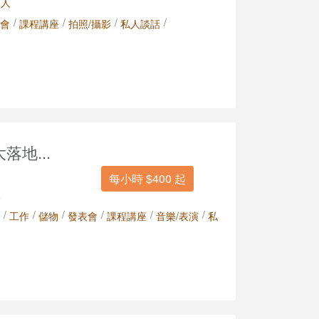
 人
/
/
/
/
會
課程講座
拍照/攝影
私人談話
落地...
每小時 $400 起
人
/
/
/
/
/
/
工作
儲物
發表會
課程講座
音樂/表演
私