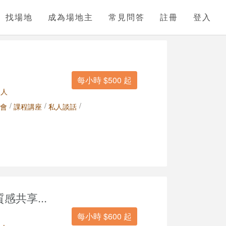
找場地
成為場地主
常見問答
註冊
登入
每小時 $500 起
 人
/
/
/
會
課程講座
私人談話
感共享...
每小時 $600 起