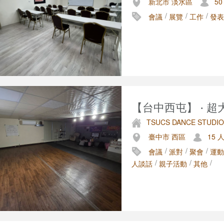
新北市 淡水區
50
/
/
/
會議
展覽
工作
發表
【台中西屯】 ‧ 超大
TSUCS DANCE STUDIO
臺中市 西區
15 
/
/
/
會議
派對
聚會
運動
/
/
/
人談話
親子活動
其他