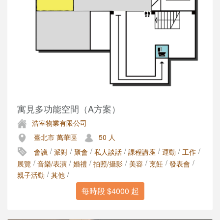
寓見多功能空間（A方案）
浩室物業有限公司
臺北市 萬華區
50 人
/
/
/
/
/
/
/
會議
派對
聚會
私人談話
課程講座
運動
工作
/
/
/
/
/
/
/
展覽
音樂/表演
婚禮
拍照/攝影
美容
烹飪
發表會
/
/
親子活動
其他
每時段 $4000 起