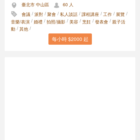
臺北市 中山區
60 人
/
/
/
/
/
/
/
會議
派對
聚會
私人談話
課程講座
工作
展覽
/
/
/
/
/
/
音樂/表演
婚禮
拍照/攝影
美容
烹飪
發表會
親子活
/
/
動
其他
每小時 $2000 起