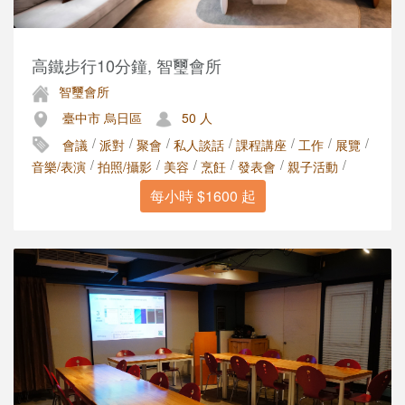
高鐵步行10分鐘, 智璽會所
智璽會所
臺中市 烏日區
50 人
/
/
/
/
/
/
/
會議
派對
聚會
私人談話
課程講座
工作
展覽
/
/
/
/
/
/
音樂/表演
拍照/攝影
美容
烹飪
發表會
親子活動
每小時 $1600 起