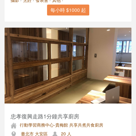
攝影
烹飪
發表會
其他
每小時 $1000 起
忠孝復興走路1分鐘共享廚房
行動學習商務中心-貴梅館 共享共煮共食廚房
臺北市 大安區
20 人