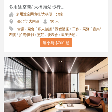
多用途空間/ 大橋頭站步行...
多用途空間出租/大橋頭一分鐘
臺北市 大同區
30 人
/
/
/
/
/
/
會議
聚會
私人談話
課程講座
工作
展覽
音樂/
/
/
/
/
/
表演
拍照/攝影
烹飪
發表會
親子活動
每小時 $700 起