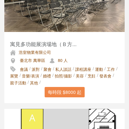
寓見多功能展演場地（Ｂ方...
浩室物業有限公司
臺北市 萬華區
80 人
/
/
/
/
/
/
/
會議
派對
聚會
私人談話
課程講座
運動
工作
/
/
/
/
/
/
/
展覽
音樂/表演
婚禮
拍照/攝影
美容
烹飪
發表會
/
/
親子活動
其他
每時段 $8000 起