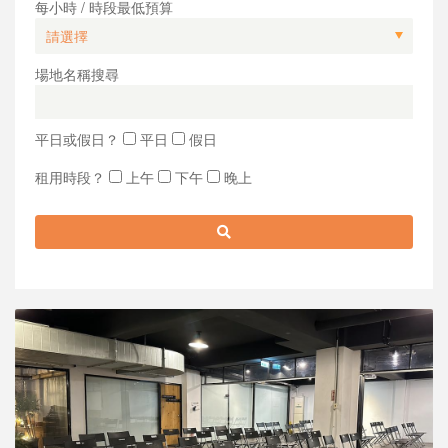
每小時 / 時段最低預算
場地名稱搜尋
平日或假日？
平日
假日
租用時段？
上午
下午
晚上