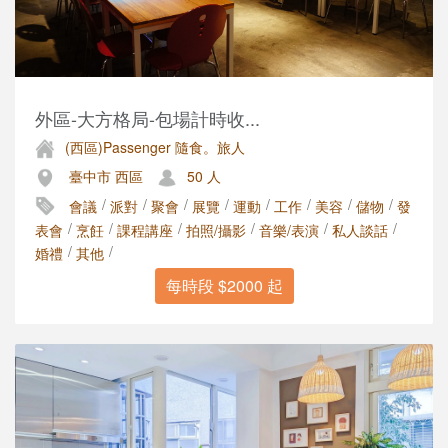
外區-大方格局-包場計時收...
(西區)Passenger 隨食。旅人
臺中市 西區
50 人
/
/
/
/
/
/
/
/
會議
派對
聚會
展覽
運動
工作
美容
儲物
發
/
/
/
/
/
/
表會
烹飪
課程講座
拍照/攝影
音樂/表演
私人談話
/
/
婚禮
其他
每時段 $2000 起