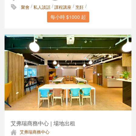
/
/
/
/
聚會
私人談話
課程講座
烹飪
每小時 $1000 起
艾弗瑞商務中心 | 場地出租
艾弗瑞商務中心