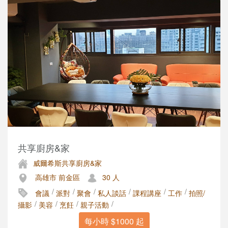
共享廚房&家
威爾希斯共享廚房&家
高雄市 前金區
30 人
/
/
/
/
/
/
會議
派對
聚會
私人談話
課程講座
工作
拍照/
/
/
/
/
攝影
美容
烹飪
親子活動
每小時 $1000 起