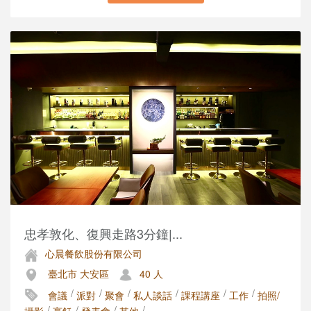
忠孝敦化、復興走路3分鐘|...
心晨餐飲股份有限公司
臺北市 大安區
40 人
/
/
/
/
/
/
會議
派對
聚會
私人談話
課程講座
工作
拍照/
/
/
/
/