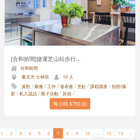
[合和拾間]捷運芝山站步行...
合和拾間
臺北市 士林區
10 人
/
/
/
/
/
/
派對
聚會
工作
發表會
烹飪
課程講座
拍照/攝
/
/
/
/
影
私人談話
親子活動
其他
每小時 $750 起
1
2
3
4
5
6
7
8
9
10
15
16
›
...