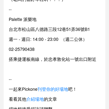
--
Palette 派樂地
台北市松山區八德路三段12巷51弄36號B1
週一 - 週日: 14:00 - 23:00 （週二公休）
02-25790438
搭乘捷運板南線，於忠孝敦化站一號出口附近
--
一起來Pickone
刊登你的好場地
吧！
看看其他
介紹場地
的文章
場地想接受採訪請聯繫