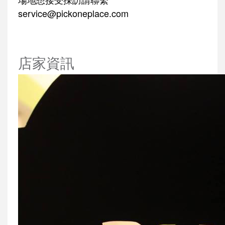
service@pickoneplace.com
店家資訊