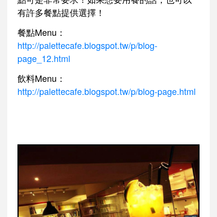
有許多餐點提供選擇！
餐點Menu：
http://palettecafe.blogspot.tw/p/blog-
page_12.html
飲料Menu：
http://palettecafe.blogspot.tw/p/blog-page.html