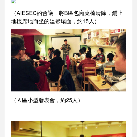
（AIESEC的會議，將B區包廂桌椅清除，鋪上
地毯席地而坐的溫馨場面，約15人）
（Ａ區小型發表會，約25人）